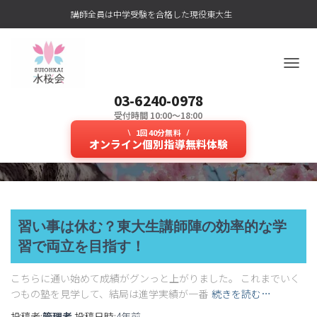
講師全員は中学受験を合格した現役東大生
ナ
ビ
03-6240-0978
ゲ
ー
受付時間 10:00～18:00
#中学受験算数
シ
1回40分無料
ョ
オンライン個別指導無料体験
ン
を
切
り
替
え
習い事は休む？東大生講師陣の効率的な学
習で両立を目指す！
こちらに通い始めて成績がグンっと上がりました。 これまでいく
つもの塾を見学して、結局は進学実績が一番
続きを読む…
投稿者:
管理者
投稿日時:
4年
前