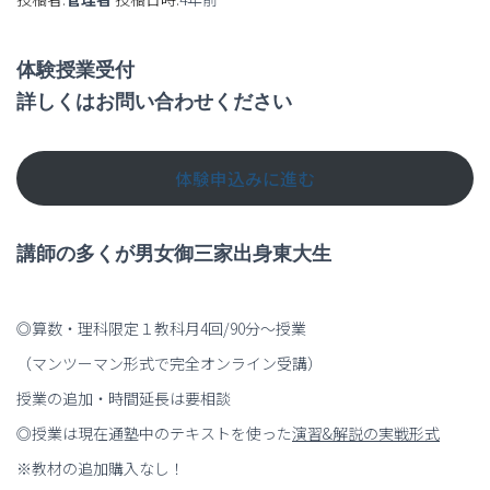
体験授業受付
詳しくはお問い合わせください
体験申込みに進む
講師の多くが男女御三家出身東大生
◎算数・理科限定１教科月4回/90分～授業
（マンツーマン形式で完全オンライン受講）
授業の追加・時間延長は要相談
◎授業は現在通塾中のテキストを使った
演習
&
解説の実戦形式
※教材の追加購入なし！