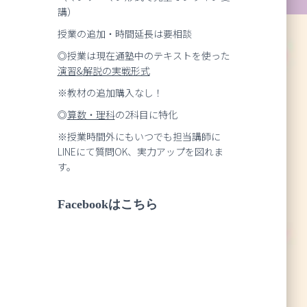
講）
授業の追加・時間延長は要相談
◎授業は現在通塾中のテキストを使った
演習
&
解説の実戦形式
※教材の追加購入なし！
◎
算数・理科
の2科目に特化
※授業時間外にもいつでも担当講師に
LINEにて質問OK、実力アップを図れま
す。
Facebookはこちら