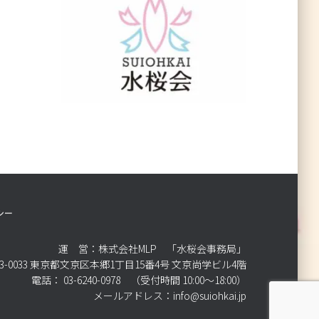
シー
運 営：株式会社MLP 「水桜会事務局」
3-0033 東京都文京区本郷1丁目15番4号 文京尚学ビル4階
電話： 03-6240-0978 （受付時間 10:00～18:00）
メールアドレス：info@suiohkai.jp