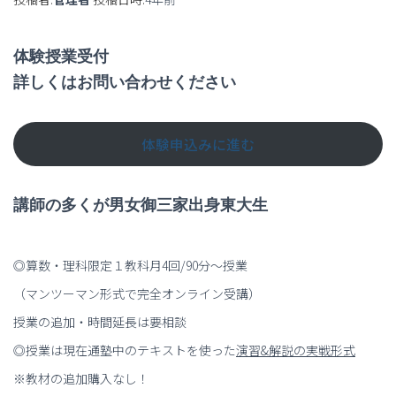
体験授業受付
詳しくはお問い合わせください
体験申込みに進む
講師の多くが男女御三家出身東大生
◎算数・理科限定１教科月4回/90分～授業
（マンツーマン形式で完全オンライン受講）
授業の追加・時間延長は要相談
◎授業は現在通塾中のテキストを使った
演習
&
解説の実戦形式
※教材の追加購入なし！