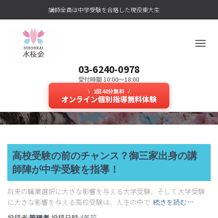
講師全員は中学受験を合格した現役東大生
ナ
ビ
03-6240-0978
ゲ
ー
受付時間 10:00～18:00
#御三家高校
シ
1回40分無料
ョ
オンライン個別指導無料体験
ン
を
切
り
替
え
高校受験の前のチャンス？御三家出身の講
師陣が中学受験を指導！
将来の職業選択に大きな影響を与える大学受験、そして大学受験
に大きな影響を与える高校受験は、人生の中で
続きを読む…
投稿者:
管理者
投稿日時:
4年
前