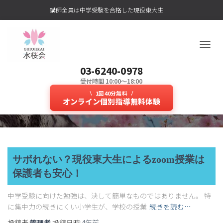
講師全員は中学受験を合格した現役東大生
ナ
ビ
03-6240-0978
ゲ
ー
受付時間 10:00～18:00
#授業
シ
1回40分無料
ョ
オンライン個別指導無料体験
ン
を
切
り
替
え
サボれない？現役東大生によるzoom授業は
保護者も安心！
中学受験に向けた勉強は、決して簡単なものではありません。 特
に集中力の続きにくい小学生が、学校の授業
続きを読む…
投稿者:
管理者
投稿日時:
4年
前