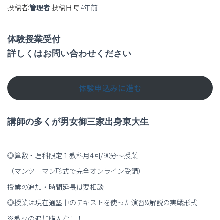
投稿者:
管理者
投稿日時:
4年
前
体験授業受付
詳しくはお問い合わせください
体験申込みに進む
講師の多くが男女御三家出身東大生
◎算数・理科限定１教科月4回/90分～授業
（マンツーマン形式で完全オンライン受講）
授業の追加・時間延長は要相談
◎授業は現在通塾中のテキストを使った
演習
&
解説の実戦形式
※教材の追加購入なし！