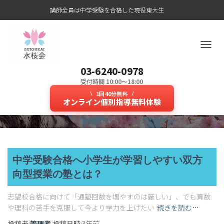
講師全員は中学受験を合格した現役東大生
ナ
ビ
03-6240-0978
ゲ
ー
受付時間 10:00～18:00
＃中学受験 ＃御三家
シ
1回40分無料
ョ
オンライン個別指導無料体験
ン
を
切
り
替
え
中学受験合格へ小学生が学習しやすい双方
向型授業の塾とは？
志望校合格に向けて「通塾回数を増やすのは厳しい」、でも算数
や理科の苦手を克服して今より学力を上げたい
続きを読む…
投稿者:
管理者
投稿日時:
3年
前