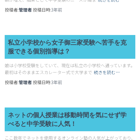
投稿者:
管理者
投稿日時:
3年
前
私立小学校から女子御三家受験へ苦手を克
服できる個別指導は？
娘は小学校受験をしていて、現在は私立の小学校へ通っています。
最初はそのままエスカレーター式で大学まで
続きを読む…
投稿者:
管理者
投稿日時:
3年
前
ネットの個人授業は移動時間を気にせず学
べると中学受験に人気！
ここ数年でネットを使用するオンライン塾の人気が上がっており、