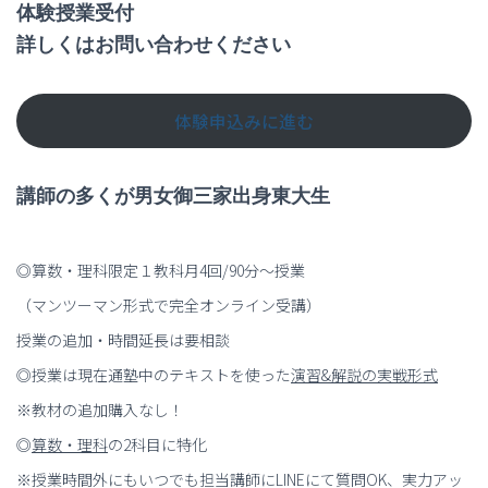
体験授業受付
ー
詳しくはお問い合わせください
ジ
送
り
体験申込みに進む
講師の多くが男女御三家出身東大生
◎算数・理科限定１教科月4回/90分～授業
（マンツーマン形式で完全オンライン受講）
授業の追加・時間延長は要相談
◎授業は現在通塾中のテキストを使った
演習
&
解説の実戦形式
※教材の追加購入なし！
◎
算数・理科
の2科目に特化
※授業時間外にもいつでも担当講師にLINEにて質問OK、実力アッ