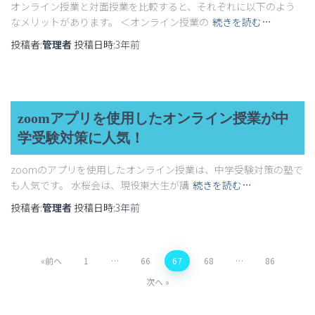
オンライン授業と対面授業を比較すると、それぞれに以下のよう
なメリットがあります。 ＜オンライン授業の
続きを読む…
投稿者:
管理者
投稿日時:
3年
前
zoomアプリを使用したオンライン授業が中
学受験対策に人気！
zoomのアプリを使用したオンライン授業は、中学受験対策の塾で
も人気です。 水桜会は、現役東大生が講
続きを読む…
投稿者:
管理者
投稿日時:
3年
前
投
前へ
1
…
66
67
68
…
86
稿
次へ
の
ペ