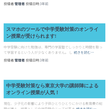
投稿者:
管理者
投稿日時:
3年
前
スマホのツールで中学受験対策のオンライ
ン授業が受けられます!
中学受験に向けた勉強は、専門の学習塾でしっかりと時間を取っ
て学習するという人が少なくありません。 し
続きを読む…
投稿者:
管理者
投稿日時:
3年
前
中学受験対策なら東京大学の講師陣による
オンライン授業が人気！
現在、少子化の影響により子供ひとりひとりにかける教育費の総
額が増え、結果として中学受験のニーズが高ま
続きを読む…