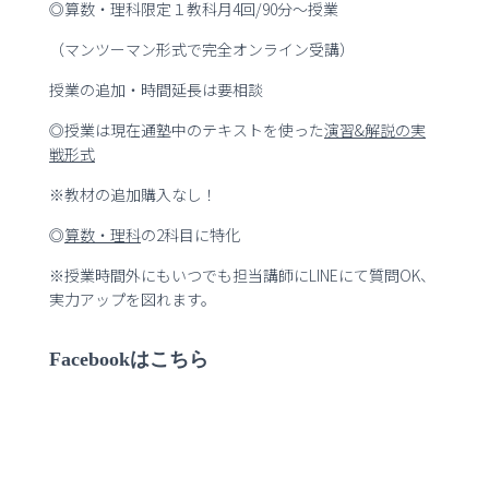
◎算数・理科限定１教科月4回/90分～授業
（マンツーマン形式で完全オンライン受講）
授業の追加・時間延長は要相談
◎授業は現在通塾中のテキストを使った
演習
&
解説の実
戦形式
※教材の追加購入なし！
◎
算数・理科
の2科目に特化
※授業時間外にもいつでも担当講師にLINEにて質問OK、
実力アップを図れます。
Facebookはこちら