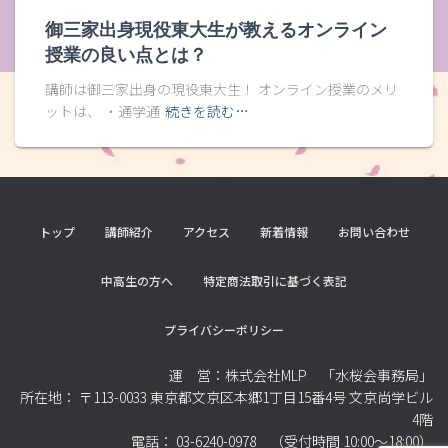
御三家出身現役東大生が教えるオンライン
授業の良い点とは？
講師は御三家出身の現役東大生！ オンライン授業のメリ
ットは、 ・通学通
続きを読む…
トップ
講師紹介
アクセス
新着情報
お問い合わせ
中高生の方へ
特定商法取引に基づく表記
プライバシーポリシー
運 営：株式会社MLP 「水桜会事務局」
所在地： 〒113-0033 東京都文京区本郷1丁目15番4号 文京尚学ビル
4階
電話： 03-6240-0978 （受付時間 10:00～18:00）