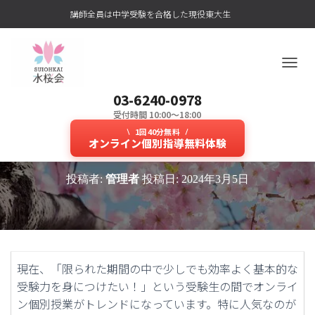
講師全員は中学受験を合格した現役東大生
ナ
ビ
03-6240-0978
ゲ
ー
受付時間 10:00～18:00
オンライン個別授業だから東大生
シ
1回40分無料
ョ
オンライン個別指導無料体験
講師にじっくり質問ができる！
ン
を
投稿者:
管理者
投稿日:
2024年3月5日
切
り
替
え
現在、「限られた期間の中で少しでも効率よく基本的な
受験力を身につけたい！」という受験生の間でオンライ
ン個別授業がトレンドになっています。特に人気なのが