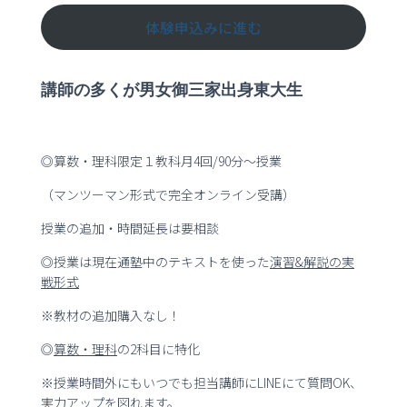
体験申込みに進む
講師の多くが男女御三家出身東大生
◎算数・理科限定１教科月4回/90分～授業
（マンツーマン形式で完全オンライン受講）
授業の追加・時間延長は要相談
◎授業は現在通塾中のテキストを使った
演習
&
解説の実
戦形式
※教材の追加購入なし！
◎
算数・理科
の2科目に特化
※授業時間外にもいつでも担当講師にLINEにて質問OK、
実力アップを図れます。