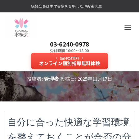
講師全員は中学受験を合格した現役東大生
ナ
ビ
03-6240-0978
ゲ
ー
受付時間 10:00～18:00
オンライン授業か対面授業か？中
シ
1回40分無料
ョ
オンライン個別指導無料体験
学受験に人気のオンライン塾は？
ン
を
投稿者:
管理者
投稿日:
2025年11月17日
切
り
替
え
自分に合った快適な学習環境
を整えておくことが合否の分