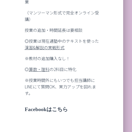
業
（マンツーマン形式で完全オンライン受
講）
授業の追加・時間延長は要相談
◎授業は現在通塾中のテキストを使った
演習
&
解説の実戦形式
※教材の追加購入なし！
◎
算数・理科
の2科目に特化
※授業時間外にもいつでも担当講師に
LINEにて質問OK、実力アップを図れま
す。
Facebookはこちら