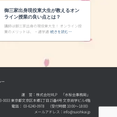
御三家出身現役東大生が教えるオン
ライン授業の良い点とは？
講師は御三家出身の現役東大生！ オンライン授
業のメリットは、 ・通学通
続きを読む…
シー
運 営：株式会社MLP 「水桜会事務局」
3-0033 東京都文京区本郷1丁目15番4号 文京尚学ビル4階
電話： 03-6240-0978 （受付時間 10:00～18:00）
メールアドレス：info@suiohkai.jp