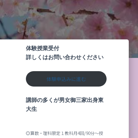
体験授業受付
詳しくはお問い合わせください
体験申込みに進む
講師の多くが男女御三家出身東
大生
◎算数・理科限定１教科月4回/90分～授