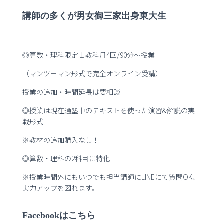
講師の多くが男女御三家出身東大生
◎算数・理科限定１教科月4回/90分～授業
（マンツーマン形式で完全オンライン受講）
授業の追加・時間延長は要相談
◎授業は現在通塾中のテキストを使った
演習
&
解説の実
戦形式
※教材の追加購入なし！
◎
算数・理科
の2科目に特化
※授業時間外にもいつでも担当講師にLINEにて質問OK、
実力アップを図れます。
Facebookはこちら