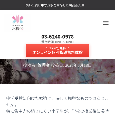
講師全員は中学受験を合格した現役東大生
ナ
ビ
03-6240-0978
ゲ
ー
受付時間 10:00～18:00
サボれない？現役東大生による
シ
1回40分無料
ョ
オンライン個別指導無料体験
zoom授業は保護者も安心！
ン
を
投稿者:
管理者
投稿日:
2025年5月18日
切
り
替
え
中学受験に向けた勉強は、決して簡単なものではありま
せん。
特に集中力の続きにくい小学生が、学校の授業後に長時