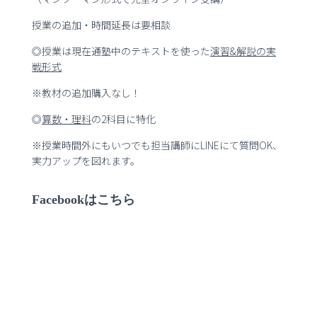
授業の追加・時間延長は要相談
◎授業は現在通塾中のテキストを使った
演習
&
解説の実
戦形式
※教材の追加購入なし！
◎
算数・理科
の2科目に特化
※授業時間外にもいつでも担当講師にLINEにて質問OK、
実力アップを図れます。
Facebookはこちら