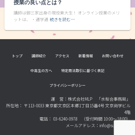
授業の良い点とは？
講師は御三家出身の現役東大生！ オンライン授業のメリ
ットは、 ・通学通
続きを読む…
トップ
講師紹介
アクセス
新着情報
お問い合わせ
中高生の方へ
特定商法取引に基づく表記
プライバシーポリシー
運 営：株式会社MLP 「水桜会事務局」
所在地： 〒113-0033 東京都文京区本郷1丁目15番4号 文京尚学ビル
4階
電話： 03-6240-0978 （受付時間 10:00～18:00）
メールアドレス：info@suiohkai.jp