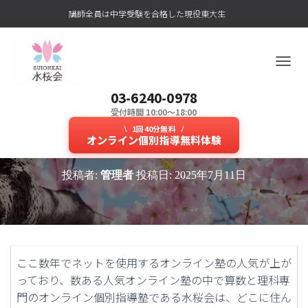
講師全員は中学受験を合格した現役東大生
ナ
ビ
03-6240-0978
ゲ
ー
受付時間 10:00～18:00
ネットの個人授業は移動時間を気
シ
1回40分無料
ョ
オンライン個別指導無料体験
にせず学べると中学受験に人気！
ン
を
投稿者:
管理者
投稿日:
2025年7月11日
切
り
替
え
ここ数年でネットを使用するオンライン塾の人気が上が
っており、数ある人気オンライン塾の中で算数と理科専
門のオンライン個別指導塾である水桜会は、どこに住ん