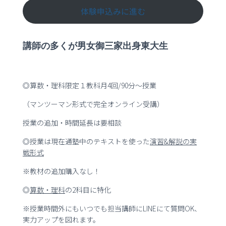
体験申込みに進む
講師の多くが男女御三家出身東大生
◎算数・理科限定１教科月4回/90分～授業
（マンツーマン形式で完全オンライン受講）
授業の追加・時間延長は要相談
◎授業は現在通塾中のテキストを使った
演習
&
解説の実
戦形式
※教材の追加購入なし！
◎
算数・理科
の2科目に特化
※授業時間外にもいつでも担当講師にLINEにて質問OK、
実力アップを図れます。