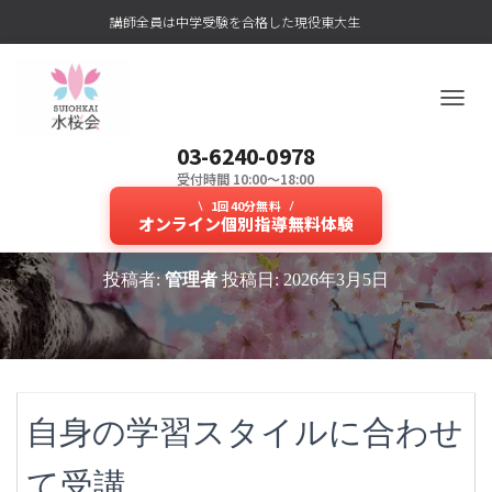
講師全員は中学受験を合格した現役東大生
ナ
ビ
03-6240-0978
ゲ
ー
受付時間 10:00～18:00
ハイブリッド授業とは？中学受験
シ
1回40分無料
ョ
オンライン個別指導無料体験
で人気のオンライン授業を紹介！
ン
を
投稿者:
管理者
投稿日:
2026年3月5日
切
り
替
え
自身の学習スタイルに合わせ
て受講