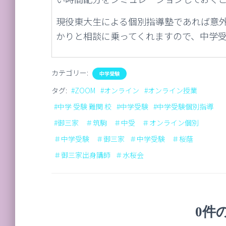
現役東大生による個別指導塾であれば意
かりと相談に乗ってくれますので、中学
カテゴリー:
中学受験
タグ:
#ZOOM
#オンライン
#オンライン授業
#中学 受験 難関 校
#中学受験
#中学受験個別指導
#御三家 ＃筑駒 ＃中受 ＃オンライン個別
＃中学受験 ＃御三家
＃中学受験 ＃桜蔭
＃御三家出身講師
＃水桜会
0件