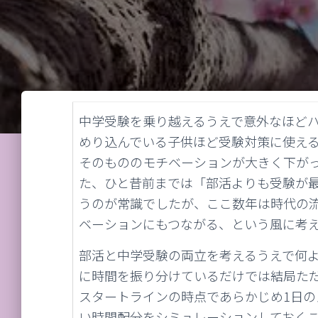
中学受験を乗り越えるうえで意外なほど
めり込んでいる子供ほど受験対策に使え
そのもののモチベーションが大きく下が
た、ひと昔前までは「部活よりも受験が
うのが常識でしたが、ここ数年は時代の
ベーションにもつながる、という風に考
部活と中学受験の両立を考えるうえで何
に時間を振り分けているだけでは結局た
スタートラインの時点であらかじめ1日の
い時間配分をシミュレーションしておく