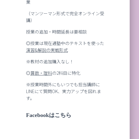
業
（マンツーマン形式で完全オンライン受
講）
授業の追加・時間延長は要相談
◎授業は現在通塾中のテキストを使った
演習
&
解説の実戦形式
※教材の追加購入なし！
◎
算数・理科
の2科目に特化
※授業時間外にもいつでも担当講師に
LINEにて質問OK、実力アップを図れま
す。
Facebookはこちら