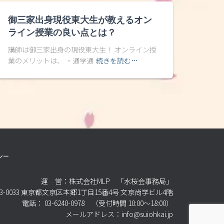
御三家出身現役東大生が教えるオン
ライン授業の良い点とは？
講師は御三家出身の現役東大生！ オンライン授
業のメリットは、 ・通学通
続きを読む…
シー
運 営：株式会社MLP 「水桜会事務局」
3-0033 東京都文京区本郷1丁目15番4号 文京尚学ビル4階
電話： 03-6240-0978 （受付時間 10:00～18:00）
メールアドレス：info@suiohkai.jp