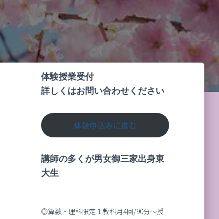
体験授業受付
詳しくはお問い合わせください
体験申込みに進む
講師の多くが男女御三家出身東
大生
◎算数・理科限定１教科月4回/90分～授