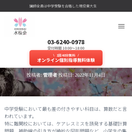
講師全員は中学受験を合格した現役東大生
ナ
ビ
03-6240-0978
ゲ
ー
受付時間 10:00～18:00
中学受験を左右する算数に特化し
シ
1回40分無料
ョ
オンライン個別指導無料体験
た個別指導塾で合格を目指す！
ン
を
投稿者:
管理者
投稿日:
2022年11月4日
切
り
替
え
中学受験において最も差の付きやすい科目は、算数だと言
われています。
特に難関校においては、ケアレスミスを誘発する基礎計算
問題、補助線の引き方が絶妙な図形問題など、小学生の集