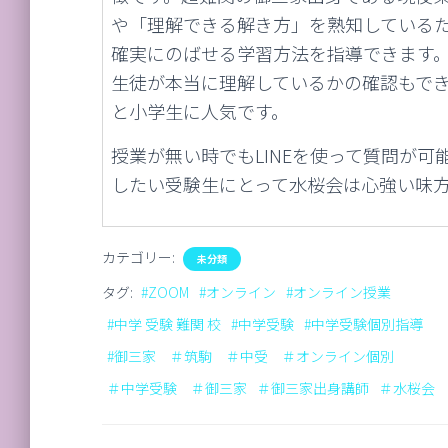
や「理解できる解き方」を熟知している
確実にのばせる学習方法を指導できます
生徒が本当に理解しているかの確認もで
と小学生に人気です。
授業が無い時でもLINEを使って質問が
したい受験生にとって水桜会は心強い味
カテゴリー:
未分類
タグ:
#ZOOM
#オンライン
#オンライン授業
#中学 受験 難関 校
#中学受験
#中学受験個別指導
#御三家 ＃筑駒 ＃中受 ＃オンライン個別
＃中学受験 ＃御三家
＃御三家出身講師
＃水桜会