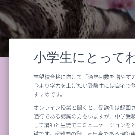
小学生にとって
志望校合格に向けて「通塾回数を増やす
今より学力を上げたい受験生には自宅で
すすめです。
オンライン授業と聞くと、受講側は録画
通行である認識の方もいますが、中学受験
して講師と生徒でコミュニケーションを
徴です。超難関の御三家出身である現役