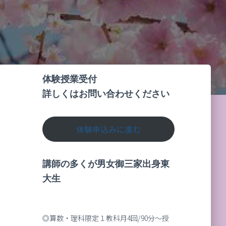
体験授業受付
詳しくはお問い合わせください
体験申込みに進む
講師の多くが男女御三家出身東
大生
◎算数・理科限定１教科月4回/90分～授