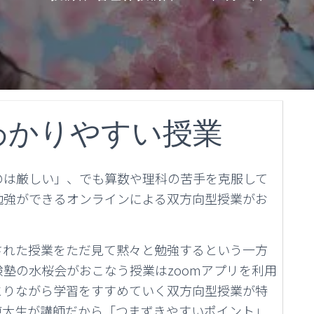
わかりやすい授業
のは厳しい」、でも算数や理科の苦手を克服して
勉強ができるオンラインによる双方向型授業がお
された授業をただ見て黙々と勉強するという一方
塾の水桜会がおこなう授業はzoomアプリを利用
とりながら学習をすすめていく双方向型授業が特
東大生が講師だから「つまずきやすいポイント」