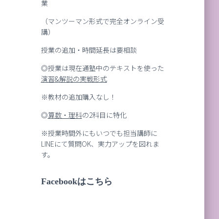
業
（マンツーマン形式で完全オンライン受
講）
授業の追加・時間延長は要相談
◎授業は現在通塾中のテキストを使った
演習
&
解説の実戦形式
※教材の追加購入なし！
◎
算数・理科
の2科目に特化
※授業時間外にもいつでも担当講師に
LINEにて質問OK、実力アップを図れま
す。
Facebookはこちら