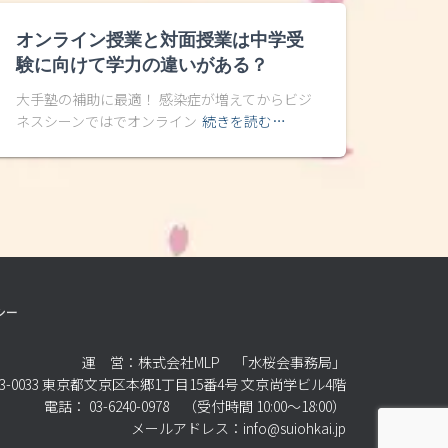
オンライン授業と対面授業は中学受
験に向けて学力の違いがある？
大手塾の補助に最適！ 感染症が増えてからビジ
ネスシーンではでオンライン
続きを読む…
シー
運 営：株式会社MLP 「水桜会事務局」
3-0033 東京都文京区本郷1丁目15番4号 文京尚学ビル4階
電話： 03-6240-0978 （受付時間 10:00～18:00）
メールアドレス：info@suiohkai.jp