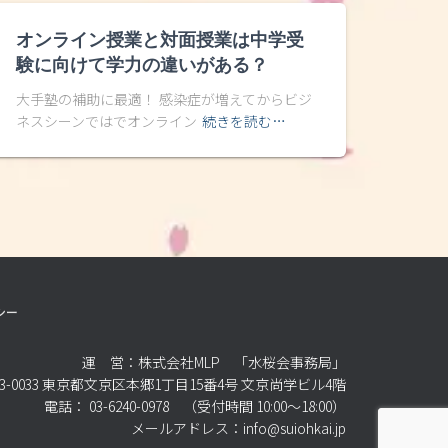
オンライン授業と対面授業は中学受
験に向けて学力の違いがある？
大手塾の補助に最適！ 感染症が増えてからビジ
ネスシーンではでオンライン
続きを読む…
シー
運 営：株式会社MLP 「水桜会事務局」
3-0033 東京都文京区本郷1丁目15番4号 文京尚学ビル4階
電話： 03-6240-0978 （受付時間 10:00～18:00）
メールアドレス：info@suiohkai.jp