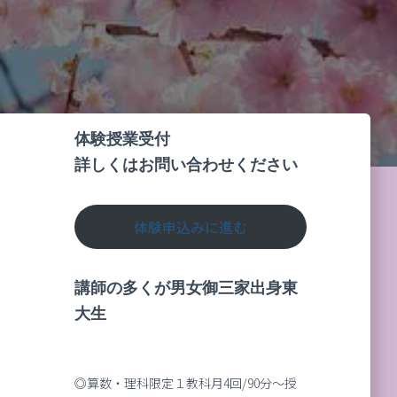
体験授業受付
詳しくはお問い合わせください
体験申込みに進む
講師の多くが男女御三家出身東
大生
◎算数・理科限定１教科月4回/90分～授