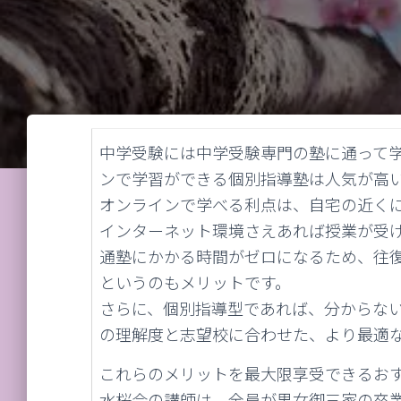
中学受験には中学受験専門の塾に通って
ンで学習ができる個別指導塾は人気が高
オンラインで学べる利点は、自宅の近く
インターネット環境さえあれば授業が受
通塾にかかる時間がゼロになるため、往
というのもメリットです。
さらに、個別指導型であれば、分からな
の理解度と志望校に合わせた、より最適
これらのメリットを最大限享受できるお
水桜会の講師は、全員が男女御三家の卒