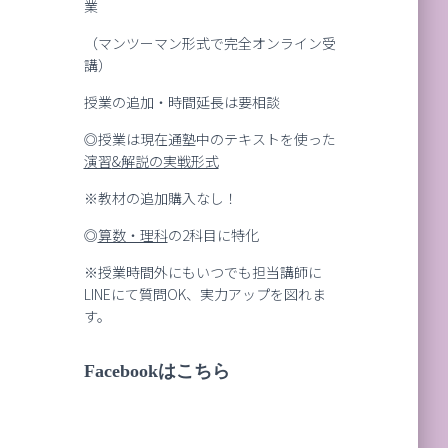
業
（マンツーマン形式で完全オンライン受
講）
授業の追加・時間延長は要相談
◎授業は現在通塾中のテキストを使った
演習
&
解説の実戦形式
※教材の追加購入なし！
◎
算数・理科
の2科目に特化
※授業時間外にもいつでも担当講師に
LINEにて質問OK、実力アップを図れま
す。
Facebookはこちら