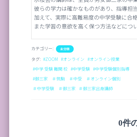
彼らの学力は確かなものがあり、指導担
加えて、実際に高難易度の中学受験に合
また学習の意欲を高く保つ方法などにつ
カテゴリー:
未分類
タグ:
#ZOOM
#オンライン
#オンライン授業
#中学 受験 難関 校
#中学受験
#中学受験個別指導
#御三家 ＃筑駒 ＃中受 ＃オンライン個別
＃中学受験 ＃御三家
＃御三家出身講師
0件