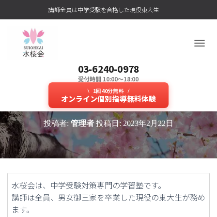
講師全員は中学受験を合格した現役東大生
ナ
ビ
03-6240-0978
ゲ
ー
受付時間 10:00～18:00
中学受験対策に東大生の的確な勉
シ
1回40分無料
ョ
オンライン個別指導無料体験
強法が小学生に人気の塾！
ン
を
投稿者:
管理者
投稿日:
2023年2月22日
切
り
替
え
水桜会は、中学受験対策専門の学習塾です。
講師は全員、男女御三家を卒業した現役の東大生が務め
ます。