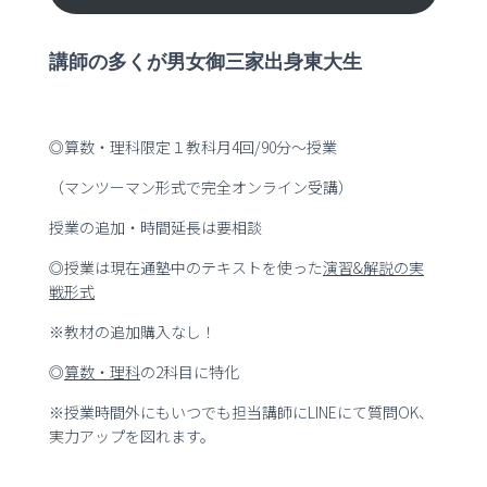
講師の多くが男女御三家出身東大生
◎算数・理科限定１教科月4回/90分～授業
（マンツーマン形式で完全オンライン受講）
授業の追加・時間延長は要相談
◎授業は現在通塾中のテキストを使った
演習
&
解説の実
戦形式
※教材の追加購入なし！
◎
算数・理科
の2科目に特化
※授業時間外にもいつでも担当講師にLINEにて質問OK、
実力アップを図れます。