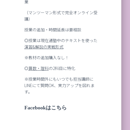
業
（マンツーマン形式で完全オンライン受
講）
授業の追加・時間延長は要相談
◎授業は現在通塾中のテキストを使った
演習
&
解説の実戦形式
※教材の追加購入なし！
◎
算数・理科
の2科目に特化
※授業時間外にもいつでも担当講師に
LINEにて質問OK、実力アップを図れま
す。
Facebookはこちら