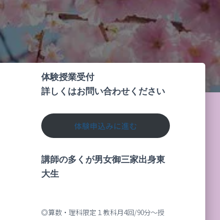
体験授業受付
詳しくはお問い合わせください
体験申込みに進む
講師の多くが男女御三家出身東
大生
◎算数・理科限定１教科月4回/90分～授