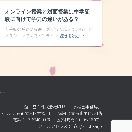
オンライン授業と対面授業は中学受
験に向けて学力の違いがある？
大手塾の補助に最適！ 感染症が増えてからビジ
ネスシーンではでオンライン
続きを読む…
シー
運 営：株式会社MLP 「水桜会事務局」
3-0033 東京都文京区本郷1丁目15番4号 文京尚学ビル4階
電話： 03-6240-0978 （受付時間 10:00～18:00）
メールアドレス：info@suiohkai.jp