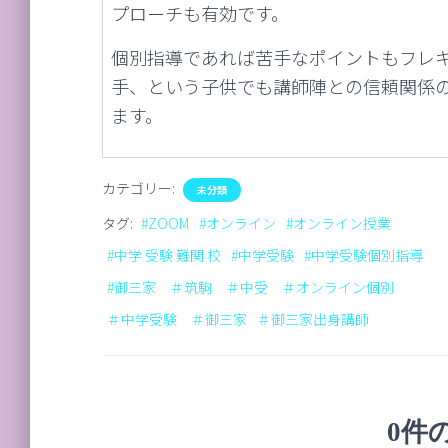
プローチも有効です。
個別指導であれば苦手なポイントもフレ
手、という子供でも講師陣との信頼関係
ます。
カテゴリー:
未分類
タグ:
#ZOOM
#オンライン
#オンライン授業
#中学 受験 難関 校
#中学受験
#中学受験個別指導
#御三家 ＃筑駒 ＃中受 ＃オンライン個別
＃中学受験 ＃御三家
＃御三家出身講師
0件