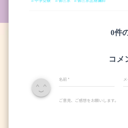
＃中学受験 ＃御三家
＃御三家出身講師
0件
コメ
名前
*
メ
ご意見、ご感想をお願いします。