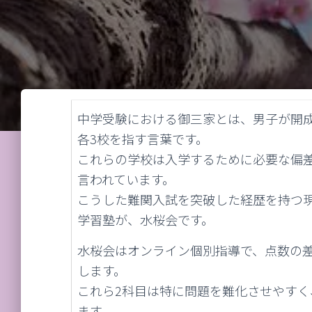
中学受験における御三家とは、男子が開
各3校を指す言葉です。
これらの学校は入学するために必要な偏差
言われています。
こうした難関入試を突破した経歴を持つ
学習塾が、水桜会です。
水桜会はオンライン個別指導で、点数の
します。
これら2科目は特に問題を難化させやす
ます。