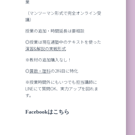
業
（マンツーマン形式で完全オンライン受
講）
授業の追加・時間延長は要相談
◎授業は現在通塾中のテキストを使った
演習
&
解説の実戦形式
※教材の追加購入なし！
◎
算数・理科
の2科目に特化
※授業時間外にもいつでも担当講師に
LINEにて質問OK、実力アップを図れま
す。
Facebookはこちら