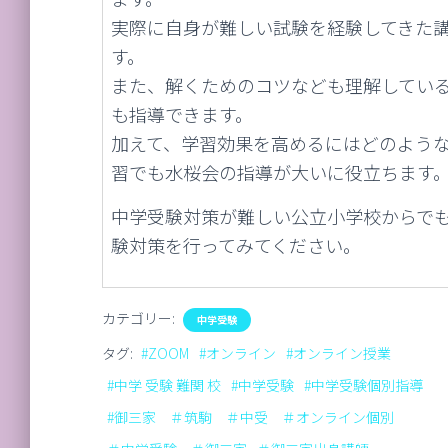
実際に自身が難しい試験を経験してきた
す。
また、解くためのコツなども理解してい
も指導できます。
加えて、学習効果を高めるにはどのよう
習でも水桜会の指導が大いに役立ちます
中学受験対策が難しい公立小学校からで
験対策を行ってみてください。
カテゴリー:
中学受験
タグ:
#ZOOM
#オンライン
#オンライン授業
#中学 受験 難関 校
#中学受験
#中学受験個別指導
#御三家 ＃筑駒 ＃中受 ＃オンライン個別