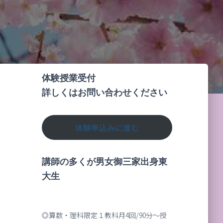
体験授業受付
詳しくはお問い合わせください
体験申込みに進む
講師の多くが男女御三家出身東
大生
◎算数・理科限定１教科月4回/90分～授