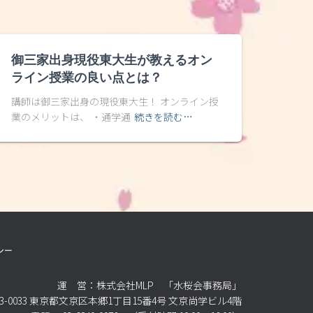
御三家出身現役東大生が教えるオン
ライン授業の良い点とは？
講師は御三家出身の現役東大生！ オンライン授
業のメリットは、 ・通学通
続きを読む…
シー
運 営：株式会社MLP 「水桜会事務局」
3-0033 東京都文京区本郷1丁目15番4号 文京尚学ビル4階