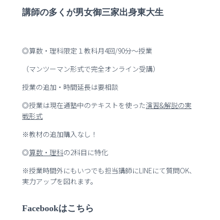
講師の多くが男女御三家出身東大生
◎算数・理科限定１教科月4回/90分～授業
（マンツーマン形式で完全オンライン受講）
授業の追加・時間延長は要相談
◎授業は現在通塾中のテキストを使った
演習
&
解説の実
戦形式
※教材の追加購入なし！
◎
算数・理科
の2科目に特化
※授業時間外にもいつでも担当講師にLINEにて質問OK、
実力アップを図れます。
Facebookはこちら