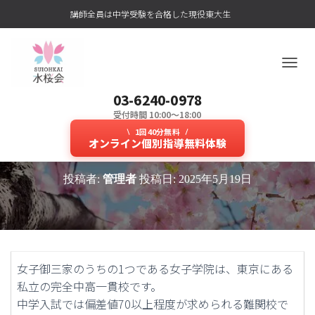
講師全員は中学受験を合格した現役東大生
ナ
ビ
03-6240-0978
ゲ
ー
受付時間 10:00～18:00
女子学院への進学実績もある？人
シ
1回40分無料
ョ
オンライン個別指導無料体験
気の中学受験専門塾！
ン
を
投稿者:
管理者
投稿日:
2025年5月19日
切
り
替
え
女子御三家のうちの1つである女子学院は、東京にある
私立の完全中高一貫校です。
中学入試では偏差値70以上程度が求められる難関校で