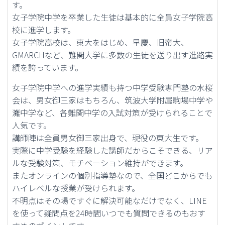
す。
女子学院中学を卒業した生徒は基本的に全員女子学院高
校に進学します。
女子学院高校は、東大をはじめ、早慶、旧帝大、
GMARCHなど、難関大学に多数の生徒を送り出す進路実
績を誇っています。
女子学院中学への進学実績も持つ中学受験専門塾の水桜
会は、男女御三家はもちろん、筑波大学附属駒場中学や
灘中学など、各難関中学の入試対策が受けられることで
人気です。
講師陣は全員男女御三家出身で、現役の東大生です。
実際に中学受験を経験した講師だからこそできる、リア
ルな受験対策、モチベーション維持ができます。
またオンラインの個別指導塾なので、全国どこからでも
ハイレベルな授業が受けられます。
不明点はその場ですぐに解決可能なだけでなく、LINE
を使って疑問点を24時間いつでも質問できるのもおす