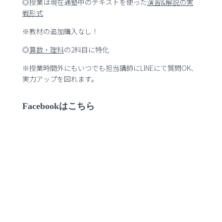
◎授業は現在通塾中のテキストを使った
演習
&
解説の実
戦形式
※教材の追加購入なし！
◎
算数・理科
の2科目に特化
※授業時間外にもいつでも担当講師にLINEにて質問OK、
実力アップを図れます。
Facebookはこちら