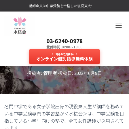
講師全員は中学受験を合格した現役東大生
ナ
ビ
03-6240-0978
ゲ
ー
受付時間 10:00～18:00
女子学院出身の東大生が在籍して
シ
1回40分無料
ョ
オンライン個別指導無料体験
いる小学生向けの塾とは？
ン
を
投稿者:
管理者
投稿日:
2022年6月9日
切
り
替
え
名門中学である女子学院出身の現役東大生が講師を務めて
いる中学受験専門の学習塾が＜水桜会＞は、中学受験を目
指している小学生向けの塾で、全て女性講師が採用されて
います。