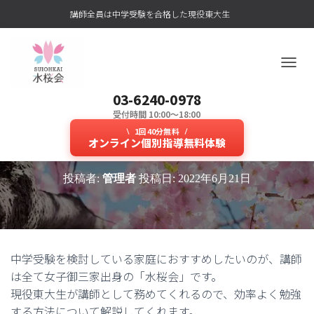
講師全員は中学受験を合格した現役東大生
ナ
ビ
03-6240-0978
ゲ
ー
受付時間 10:00～18:00
女子御三家の東大生が教える新し
シ
1回40分無料
ョ
オンライン個別指導無料体験
いオンライン授業の仕組みとは？
ン
を
投稿者:
管理者
投稿日:
2022年6月21日
切
り
替
え
中学受験を検討している家庭におすすめしたいのが、講師
は全て女子御三家出身の「水桜会」です。
現役東大生が講師として務めてくれるので、効率よく勉強
する方法について解説してくれます。