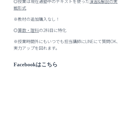
◎授業は現在通塾中のテキストを使った
演習
&
解説の実
戦形式
※教材の追加購入なし！
◎
算数・理科
の2科目に特化
※授業時間外にもいつでも担当講師にLINEにて質問OK、
実力アップを図れます。
Facebookはこちら