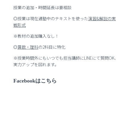
授業の追加・時間延長は要相談
◎授業は現在通塾中のテキストを使った
演習
&
解説の実
戦形式
※教材の追加購入なし！
◎
算数・理科
の2科目に特化
※授業時間外にもいつでも担当講師にLINEにて質問OK、
実力アップを図れます。
Facebookはこちら