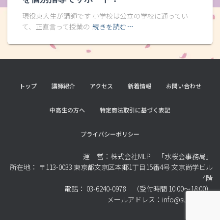
現役東大生が講師です 小学校は公立の学校に通ってい
て、正直言って授業の
続きを読む…
トップ
講師紹介
アクセス
新着情報
お問い合わせ
中高生の方へ
特定商法取引に基づく表記
プライバシーポリシー
運 営：株式会社MLP 「水桜会事務局」
所在地： 〒113-0033 東京都文京区本郷1丁目15番4号 文京尚学ビル
4階
電話： 03-6240-0978 （受付時間 10:00～18:00）
メールアドレス：info@suiohkai.jp