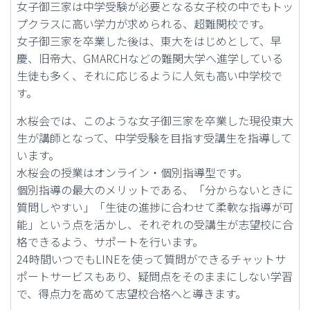
女子御三家は中学受験が必要となる女子校の中でもトッ
プクラスに高い学力が求められる、超難関校です。
女子御三家を卒業した後は、東大をはじめとして、早
慶、旧帝大、GMARCHなどの難関大学へ進学している
生徒も多く、それに応じるように人気も高い中学校で
す。
水桜会では、このような女子御三家を卒業した現役東大
生が講師となって、中学受験を目指す受講生を指導して
います。
水桜会の授業はオンライン・個別指導型です。
個別指導の最大のメリットである、「分からないときに
質問しやすい」「生徒の進捗に合わせて柔軟な指導が可
能」という点を活かし、それぞれの受講生が志望校に合
格できるよう、サポートを行います。
24時間いつでもLINEを使って質問ができるチャットサ
ポートサービスもあり、疑問点をそのままにしない学習
で、得点力を高めて志望校合格へと導きます。