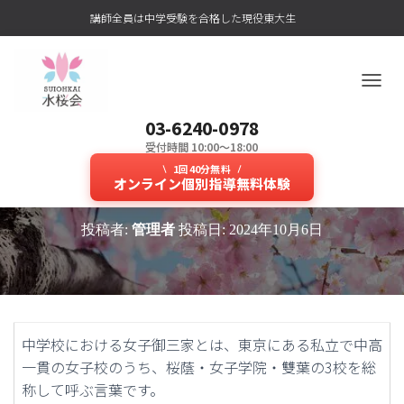
講師全員は中学受験を合格した現役東大生
ナ
ビ
03-6240-0978
ゲ
ー
受付時間 10:00～18:00
女子御三家出身の講師陣が志望校合
シ
1回40分無料
ョ
オンライン個別指導無料体験
格を個別指導で導きます！
ン
を
投稿者:
管理者
投稿日:
2024年10月6日
切
り
替
え
中学校における女子御三家とは、東京にある私立で中高
一貫の女子校のうち、桜蔭・女子学院・雙葉の3校を総
称して呼ぶ言葉です。