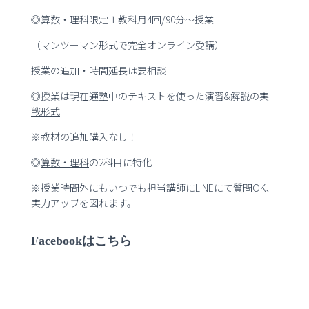
◎算数・理科限定１教科月4回/90分～授業
（マンツーマン形式で完全オンライン受講）
授業の追加・時間延長は要相談
◎授業は現在通塾中のテキストを使った
演習
&
解説の実
戦形式
※教材の追加購入なし！
◎
算数・理科
の2科目に特化
※授業時間外にもいつでも担当講師にLINEにて質問OK、
実力アップを図れます。
Facebookはこちら