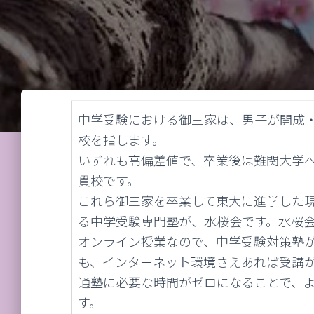
中学受験における御三家は、男子が開成
校を指します。
いずれも高偏差値で、卒業後は難関大学
貫校です。
これら御三家を卒業して東大に進学した
る中学受験専門塾が、水桜会です。水桜
オンライン授業なので、中学受験対策塾
も、インターネット環境さえあれば受講
通塾に必要な時間がゼロになることで、
す。