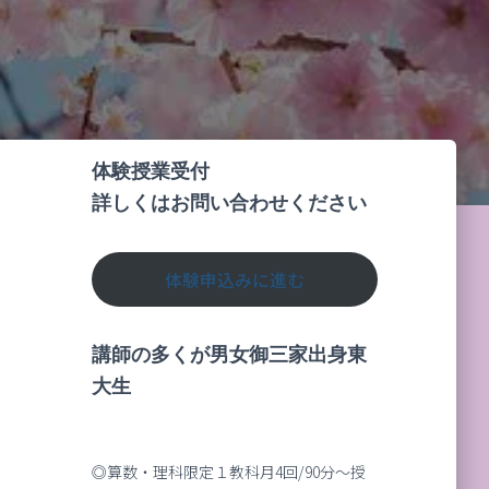
体験授業受付
詳しくはお問い合わせください
体験申込みに進む
講師の多くが男女御三家出身東
大生
◎算数・理科限定１教科月4回/90分～授