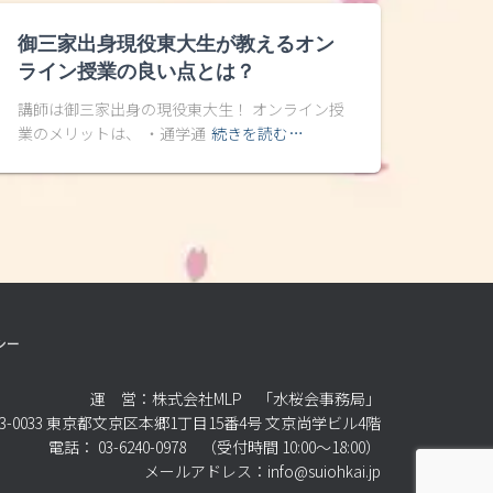
御三家出身現役東大生が教えるオン
ライン授業の良い点とは？
講師は御三家出身の現役東大生！ オンライン授
業のメリットは、 ・通学通
続きを読む…
シー
運 営：株式会社MLP 「水桜会事務局」
3-0033 東京都文京区本郷1丁目15番4号 文京尚学ビル4階
電話： 03-6240-0978 （受付時間 10:00～18:00）
メールアドレス：info@suiohkai.jp