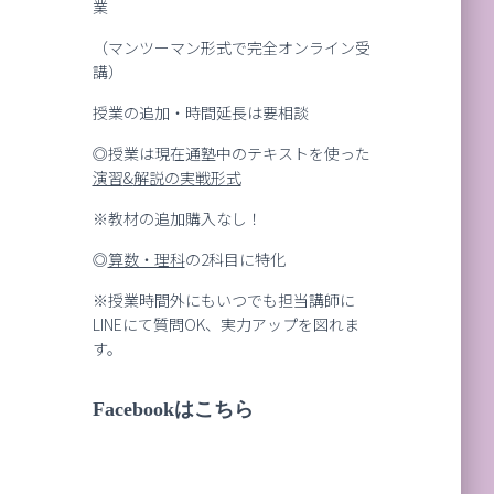
業
（マンツーマン形式で完全オンライン受
講）
授業の追加・時間延長は要相談
◎授業は現在通塾中のテキストを使った
演習
&
解説の実戦形式
※教材の追加購入なし！
◎
算数・理科
の2科目に特化
※授業時間外にもいつでも担当講師に
LINEにて質問OK、実力アップを図れま
す。
Facebookはこちら