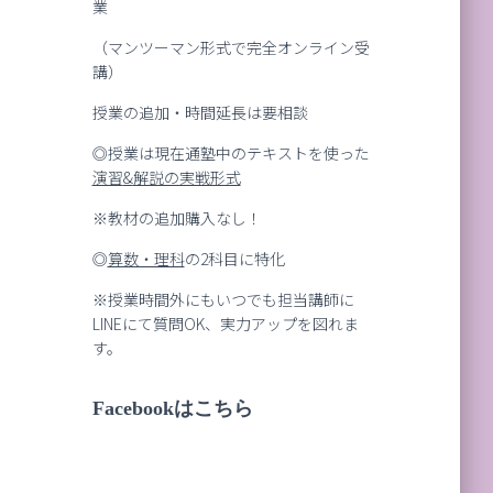
業
（マンツーマン形式で完全オンライン受
講）
授業の追加・時間延長は要相談
◎授業は現在通塾中のテキストを使った
演習
&
解説の実戦形式
※教材の追加購入なし！
◎
算数・理科
の2科目に特化
※授業時間外にもいつでも担当講師に
LINEにて質問OK、実力アップを図れま
す。
Facebookはこちら