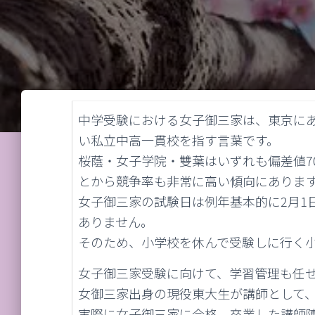
中学受験における女子御三家は、東京に
い私立中高一貫校を指す言葉です。
桜蔭・女子学院・雙葉はいずれも偏差値7
とから競争率も非常に高い傾向にありま
女子御三家の試験日は例年基本的に2月1
ありません。
そのため、小学校を休んで受験しに行く
女子御三家受験に向けて、学習管理も任
女御三家出身の現役東大生が講師として
実際に女子御三家に合格、卒業した講師