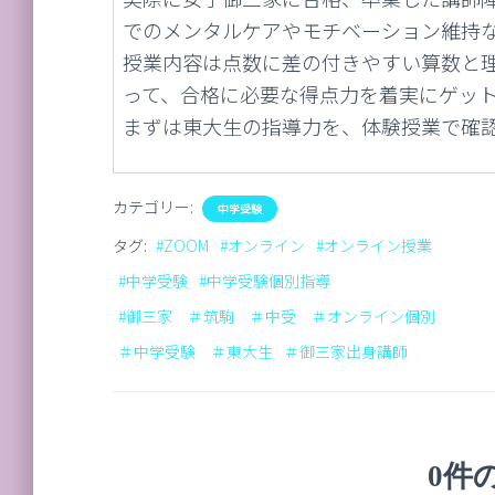
でのメンタルケアやモチベーション維持
授業内容は点数に差の付きやすい算数と
って、合格に必要な得点力を着実にゲッ
まずは東大生の指導力を、体験授業で確
カテゴリー:
中学受験
タグ:
#ZOOM
#オンライン
#オンライン授業
#中学受験
#中学受験個別指導
#御三家 ＃筑駒 ＃中受 ＃オンライン個別
＃中学受験 ＃東大生
＃御三家出身講師
0件