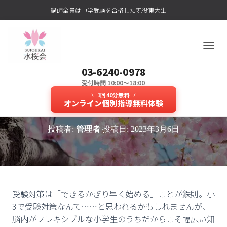
講師全員は中学受験を合格した現役東大生
ナ
ビ
03-6240-0978
ゲ
ー
受付時間 10:00～18:00
少人数か個人授業か？中学受験に
シ
1回40分無料
ョ
オンライン個別指導無料体験
向けて小3の塾選びに迷ったら？
ン
を
投稿者:
管理者
投稿日:
2023年3月6日
切
り
替
え
受験対策は「できるかぎり早く始める」ことが鉄則。小
3で受験対策なんて……と思われるかもしれませんが、
脳内がフレキシブルな小学生のうちだからこそ幅広い知