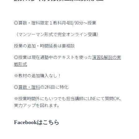
◎算数・理科限定１教科月4回/90分～授業
（マンツーマン形式で完全オンライン受講）
授業の追加・時間延長は要相談
◎授業は現在通塾中のテキストを使った
演習
&
解説の実
戦形式
※教材の追加購入なし！
◎
算数・理科
の2科目に特化
※授業時間外にもいつでも担当講師にLINEにて質問OK、
実力アップを図れます。
Facebookはこちら