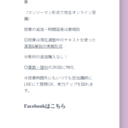
業
（マンツーマン形式で完全オンライン受
講）
授業の追加・時間延長は要相談
◎授業は現在通塾中のテキストを使った
演習
&
解説の実戦形式
※教材の追加購入なし！
◎
算数・理科
の2科目に特化
※授業時間外にもいつでも担当講師に
LINEにて質問OK、実力アップを図れま
す。
Facebookはこちら