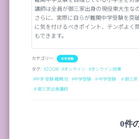
講師は全員が御三家出身の現役東大生な
さらに、実際に自らが難関中学受験を突
に気を付けるべきポイント、テンポよく
もできます。
カテゴリー:
中学受験
タグ:
#ZOOM
#オンライン
#オンライン授業
#中学 受験 難関 校
#中学受験
＃中学受験 ＃御三家
＃御三家出身講師
0件