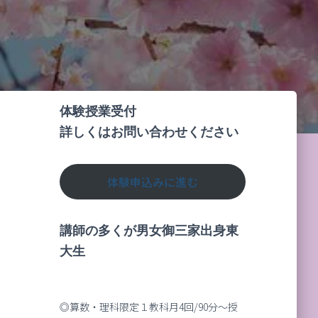
体験授業受付
詳しくはお問い合わせください
体験申込みに進む
講師の多くが男女御三家出身東
大生
◎算数・理科限定１教科月4回/90分～授