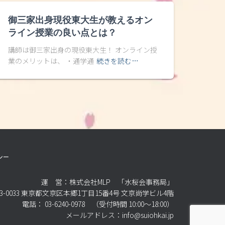
御三家出身現役東大生が教えるオン
ライン授業の良い点とは？
講師は御三家出身の現役東大生！ オンライン授
業のメリットは、 ・通学通
続きを読む…
シー
運 営：株式会社MLP 「水桜会事務局」
3-0033 東京都文京区本郷1丁目15番4号 文京尚学ビル4階
電話： 03-6240-0978 （受付時間 10:00～18:00）
メールアドレス：info@suiohkai.jp