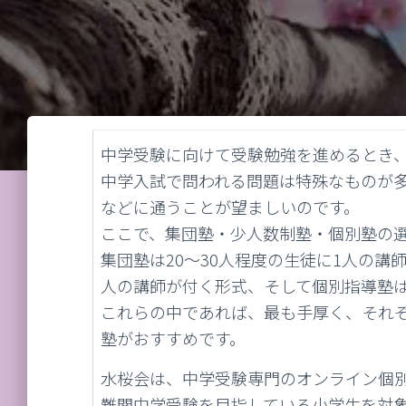
中学受験に向けて受験勉強を進めるとき
中学入試で問われる問題は特殊なものが
などに通うことが望ましいのです。
ここで、集団塾・少人数制塾・個別塾の
集団塾は20～30人程度の生徒に1人の講
人の講師が付く形式、そして個別指導塾は
これらの中であれば、最も手厚く、それ
塾がおすすめです。
水桜会は、中学受験専門のオンライン個
難関中学受験を目指している小学生を対