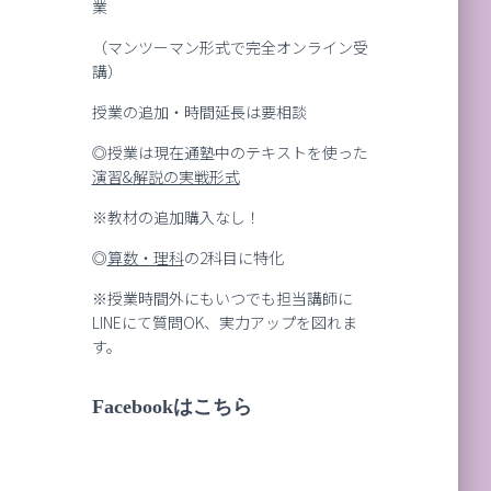
業
（マンツーマン形式で完全オンライン受
講）
授業の追加・時間延長は要相談
◎授業は現在通塾中のテキストを使った
演習
&
解説の実戦形式
※教材の追加購入なし！
◎
算数・理科
の2科目に特化
※授業時間外にもいつでも担当講師に
LINEにて質問OK、実力アップを図れま
す。
Facebookはこちら