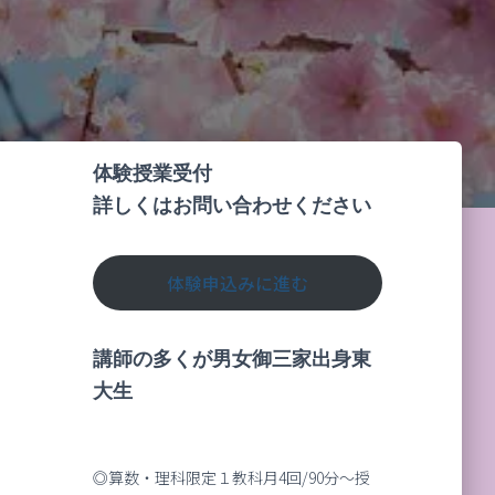
体験授業受付
詳しくはお問い合わせください
体験申込みに進む
講師の多くが男女御三家出身東
大生
◎算数・理科限定１教科月4回/90分～授