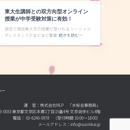
東大生講師との双方向型オンライン
授業が中学受験対策に有効！
自宅で現役東大生の授業が受けれる ソーシャル
ディスタンスがまだまだ重要
続きを読む…
シー
運 営：株式会社MLP 「水桜会事務局」
3-0033 東京都文京区本郷1丁目15番4号 文京尚学ビル4階
電話： 03-6240-0978 （受付時間 10:00～18:00）
メールアドレス：info@suiohkai.jp