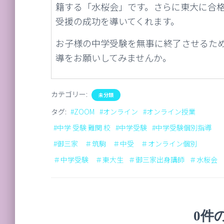
籍する「水桜会」です。さらに東大に合
受援の成功を導いてくれます。
お子様の中学受験を無事に終了させるた
導をお願いしてみませんか。
カテゴリー:
未分類
タグ:
#ZOOM
#オンライン
#オンライン授業
#中学 受験 難関 校
#中学受験
#中学受験個別指導
#御三家 ＃筑駒 ＃中受 ＃オンライン個別
＃中学受験 ＃東大生
＃御三家出身講師
＃水桜会
0件