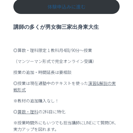
体験申込みに進む
講師の多くが男女御三家出身東大生
◎算数・理科限定１教科月4回/90分～授業
（マンツーマン形式で完全オンライン受講）
授業の追加・時間延長は要相談
◎授業は現在通塾中のテキストを使った
演習
&
解説の実
戦形式
※教材の追加購入なし！
◎
算数・理科
の2科目に特化
※授業時間外にもいつでも担当講師にLINEにて質問OK、
実力アップを図れます。