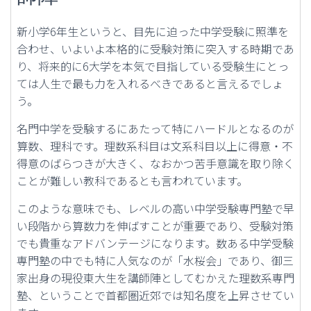
新小学6年生というと、目先に迫った中学受験に照準を
合わせ、いよいよ本格的に受験対策に突入する時期であ
り、将来的に6大学を本気で目指している受験生にとっ
ては人生で最も力を入れるべきであると言えるでしょ
う。
名門中学を受験するにあたって特にハードルとなるのが
算数、理科です。理数系科目は文系科目以上に得意・不
得意のばらつきが大きく、なおかつ苦手意識を取り除く
ことが難しい教科であるとも言われています。
このような意味でも、レベルの高い中学受験専門塾で早
い段階から算数力を伸ばすことが重要であり、受験対策
でも貴重なアドバンテージになります。数ある中学受験
専門塾の中でも特に人気なのが「水桜会」であり、御三
家出身の現役東大生を講師陣としてむかえた理数系専門
塾、ということで首都圏近郊では知名度を上昇させてい