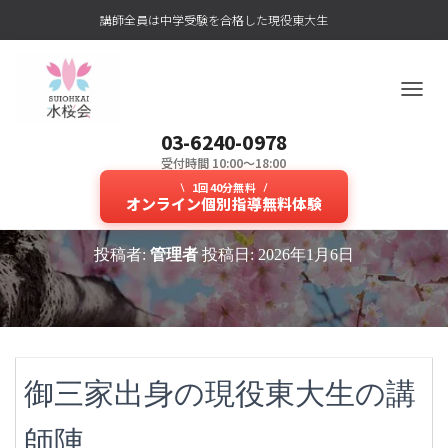
講師全員は中学受験を合格した現役東大生
ナ
ビ
03-6240-0978
ゲ
ー
受付時間 10:00～18:00
新小学6年生の算数力を伸ばす力が
シ
1回40分無料
ョ
オンライン個別指導無料体験
ある中学受験専門塾が人気！
ン
を
投稿者:
管理者
投稿日:
2026年1月6日
切
り
替
え
御三家出身の現役東大生の講
師陣