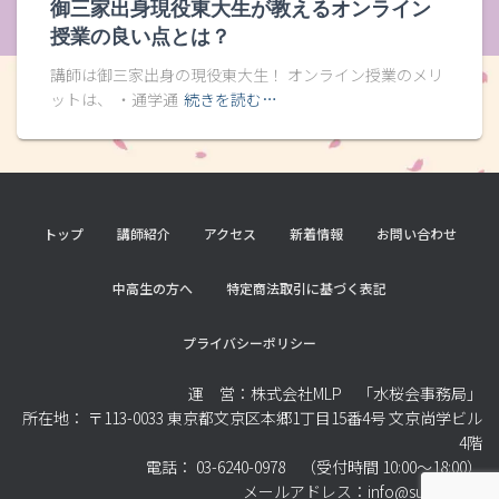
御三家出身現役東大生が教えるオンライン
授業の良い点とは？
講師は御三家出身の現役東大生！ オンライン授業のメリ
ットは、 ・通学通
続きを読む…
トップ
講師紹介
アクセス
新着情報
お問い合わせ
中高生の方へ
特定商法取引に基づく表記
プライバシーポリシー
運 営：株式会社MLP 「水桜会事務局」
所在地： 〒113-0033 東京都文京区本郷1丁目15番4号 文京尚学ビル
4階
電話： 03-6240-0978 （受付時間 10:00～18:00）
メールアドレス：info@suiohkai.jp