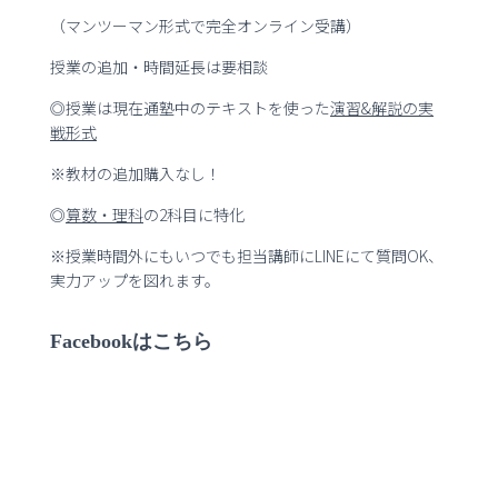
（マンツーマン形式で完全オンライン受講）
授業の追加・時間延長は要相談
◎授業は現在通塾中のテキストを使った
演習
&
解説の実
戦形式
※教材の追加購入なし！
◎
算数・理科
の2科目に特化
※授業時間外にもいつでも担当講師にLINEにて質問OK、
実力アップを図れます。
Facebookはこちら