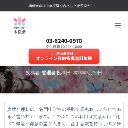
講師全員は中学受験を合格した現役東大生
ナ
ビ
03-6240-0978
ゲ
ー
受付時間 10:00～18:00
東大生による算数・理科対策塾で
シ
1回40分無料
ョ
オンライン個別指導無料体験
女子学院中学合格を目指す！
ン
を
投稿者:
管理者
投稿日:
2025年3月29日
切
り
替
え
算数と理科は、名門中学校の受験で最も難しい科目であ
ると言われています。このふたつの科目は文系科目に比
べて得意不得意の差が大きく、苦手意識を持つ子供が多