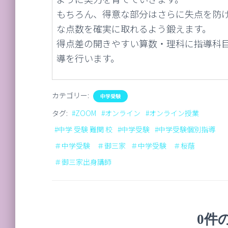
もちろん、得意な部分はさらに失点を防
な点数を確実に取れるよう鍛えます。
得点差の開きやすい算数・理科に指導科
導を行います。
カテゴリー:
中学受験
タグ:
#ZOOM
#オンライン
#オンライン授業
#中学 受験 難関 校
#中学受験
#中学受験個別指導
＃中学受験 ＃御三家
＃中学受験 ＃桜蔭
＃御三家出身講師
0件