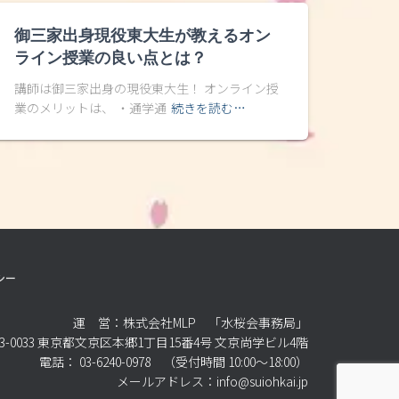
御三家出身現役東大生が教えるオン
ライン授業の良い点とは？
講師は御三家出身の現役東大生！ オンライン授
業のメリットは、 ・通学通
続きを読む…
シー
運 営：株式会社MLP 「水桜会事務局」
3-0033 東京都文京区本郷1丁目15番4号 文京尚学ビル4階
電話： 03-6240-0978 （受付時間 10:00～18:00）
メールアドレス：info@suiohkai.jp