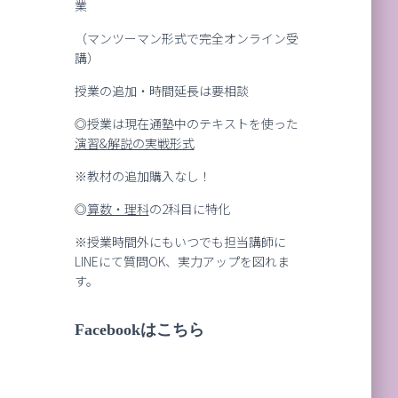
業
（マンツーマン形式で完全オンライン受
講）
授業の追加・時間延長は要相談
◎授業は現在通塾中のテキストを使った
演習
&
解説の実戦形式
※教材の追加購入なし！
◎
算数・理科
の2科目に特化
※授業時間外にもいつでも担当講師に
LINEにて質問OK、実力アップを図れま
す。
Facebookはこちら