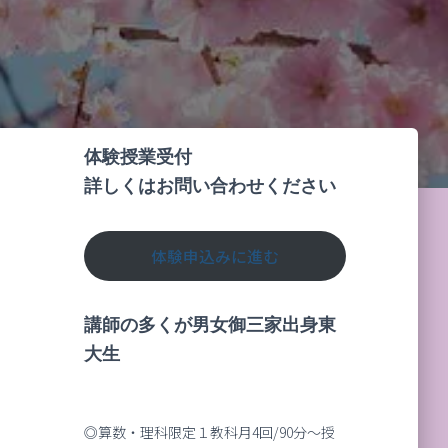
体験授業受付
詳しくはお問い合わせください
体験申込みに進む
講師の多くが男女御三家出身東
大生
◎算数・理科限定１教科月4回/90分～授