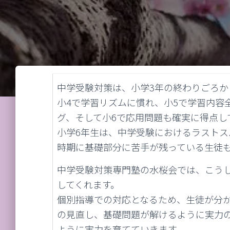
中学受験対策は、小学3年の終わりごろか
小4で学習リズムに慣れ、小5で学習内容
グ、そして小6で応用問題も確実に得点し
小学6年生は、中学受験におけるラスト
時期に基礎部分に苦手が残っている生徒
中学受験対策専門塾の水桜会では、こう
してくれます。
個別指導での対応となるため、生徒が分
の見直し、基礎問題が解けるように実力
ように実力を育てていきます。