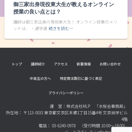
御三家出身現役東大生が教えるオンライン
授業の良い点とは？
講師は御三家出身の現役東大生！ オンライン授業のメリ
ットは、 ・通学通
続きを読む…
トップ
講師紹介
アクセス
新着情報
お問い合わせ
中高生の方へ
特定商法取引に基づく表記
プライバシーポリシー
運 営：株式会社MLP 「水桜会事務局」
所在地： 〒113-0033 東京都文京区本郷1丁目15番4号 文京尚学ビル
4階
電話： 03-6240-0978 （受付時間 10:00～18:00）