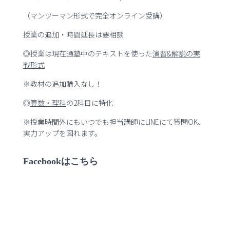
（マンツーマン形式で完全オンライン受講）
授業の追加・時間延長は要相談
◎授業は現在通塾中のテキストを使った
演習
&
解説の実
戦形式
※教材の追加購入なし！
◎
算数・理科
の2科目に特化
※授業時間外にもいつでも担当講師にLINEにて質問OK、
実力アップを図れます。
Facebookはこちら