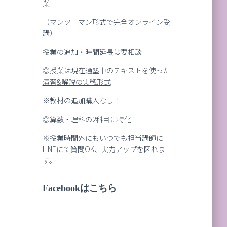
業
（マンツーマン形式で完全オンライン受
講）
授業の追加・時間延長は要相談
◎授業は現在通塾中のテキストを使った
演習
&
解説の実戦形式
※教材の追加購入なし！
◎
算数・理科
の2科目に特化
※授業時間外にもいつでも担当講師に
LINEにて質問OK、実力アップを図れま
す。
Facebookはこちら