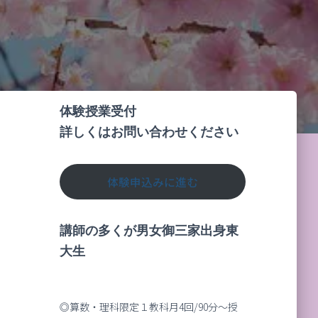
体験授業受付
詳しくはお問い合わせください
体験申込みに進む
講師の多くが男女御三家出身東
大生
◎算数・理科限定１教科月4回/90分～授