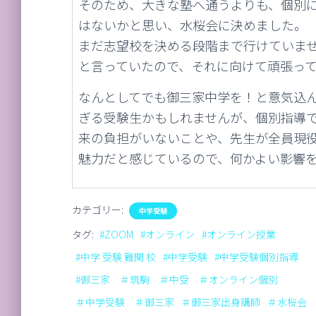
そのため、大きな塾へ通うよりも、個別
はないかと思い、水桜会に決めました。
まだ志望校を決める段階まで行けていま
と言っていたので、それに向けて頑張っ
なんとしてでも御三家中学を！と意気込
ぎる受験生かもしれませんが、個別指導
来の負担がいないことや、先生が全員現
魅力だと感じているので、何かよい影響
カテゴリー:
中学受験
タグ:
#ZOOM
#オンライン
#オンライン授業
#中学 受験 難関 校
#中学受験
#中学受験個別指導
#御三家 ＃筑駒 ＃中受 ＃オンライン個別
＃中学受験 ＃御三家
＃御三家出身講師
＃水桜会