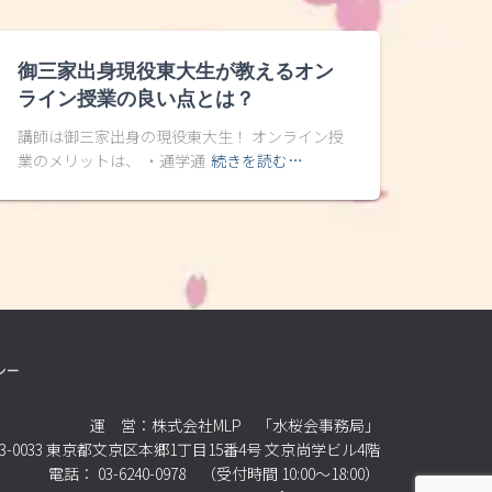
御三家出身現役東大生が教えるオン
ライン授業の良い点とは？
講師は御三家出身の現役東大生！ オンライン授
業のメリットは、 ・通学通
続きを読む…
シー
運 営：株式会社MLP 「水桜会事務局」
3-0033 東京都文京区本郷1丁目15番4号 文京尚学ビル4階
電話： 03-6240-0978 （受付時間 10:00～18:00）