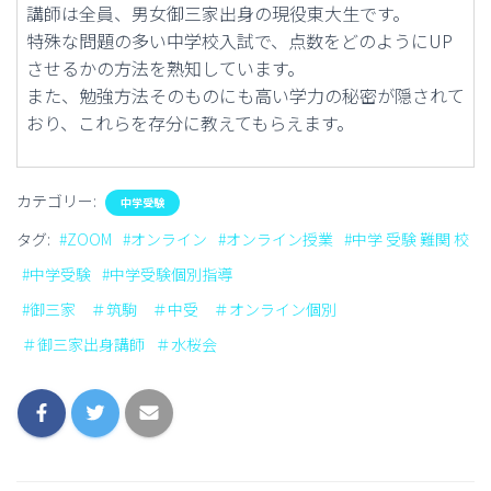
講師は全員、男女御三家出身の現役東大生です。
特殊な問題の多い中学校入試で、点数をどのようにUP
させるかの方法を熟知しています。
また、勉強方法そのものにも高い学力の秘密が隠されて
おり、これらを存分に教えてもらえます。
カテゴリー:
中学受験
タグ:
#ZOOM
#オンライン
#オンライン授業
#中学 受験 難関 校
#中学受験
#中学受験個別指導
#御三家 ＃筑駒 ＃中受 ＃オンライン個別
＃御三家出身講師
＃水桜会