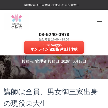
講師全員は中学受験を合格した現役東大生
ナ
ビ
03-6240-0978
ゲ
ー
受付時間 10:00～18:00
現役東大生によるzoom授業で点数
シ
1回40分無料
ョ
オンライン個別指導無料体験
UPの勉強のやり方を知る！
ン
を
投稿者:
管理者
投稿日:
2026年5月13日
切
り
替
え
講師は全員、男女御三家出身
の現役東大生