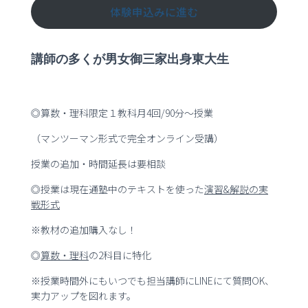
体験申込みに進む
講師の多くが男女御三家出身東大生
◎算数・理科限定１教科月4回/90分～授業
（マンツーマン形式で完全オンライン受講）
授業の追加・時間延長は要相談
◎授業は現在通塾中のテキストを使った
演習
&
解説の実
戦形式
※教材の追加購入なし！
◎
算数・理科
の2科目に特化
※授業時間外にもいつでも担当講師にLINEにて質問OK、
実力アップを図れます。