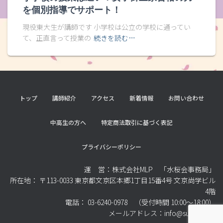
を個別指導でサポート！
現役東大生が講師です 小学校は公立の学校に通ってい
て、正直言って授業の
続きを読む…
トップ
講師紹介
アクセス
新着情報
お問い合わせ
中高生の方へ
特定商法取引に基づく表記
プライバシーポリシー
運 営：株式会社MLP 「水桜会事務局」
所在地： 〒113-0033 東京都文京区本郷1丁目15番4号 文京尚学ビル
4階
電話： 03-6240-0978 （受付時間 10:00～18:00）
メールアドレス：info@suiohkai.jp