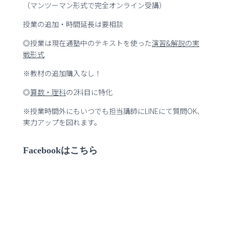
（マンツーマン形式で完全オンライン受講）
授業の追加・時間延長は要相談
◎授業は現在通塾中のテキストを使った
演習
&
解説の実
戦形式
※教材の追加購入なし！
◎
算数・理科
の2科目に特化
※授業時間外にもいつでも担当講師にLINEにて質問OK、
実力アップを図れます。
Facebookはこちら