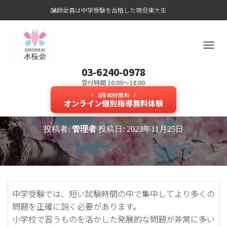
講師全員は中学受験を合格した現役東大生
ナ
ビ
03-6240-0978
ゲ
ー
受付時間 10:00～18:00
現役東大生講師が学習状況を見極
シ
1回40分無料
ョ
オンライン個別指導無料体験
めてweb授業を行う塾は？
ン
を
投稿者:
管理者
投稿日:
2023年11月25日
切
り
替
え
中学受験では、短い試験時間の中で集中してより多くの
問題を正確に説く必要があります。
小学校で習うものを活かした発展的な問題が非常に多い