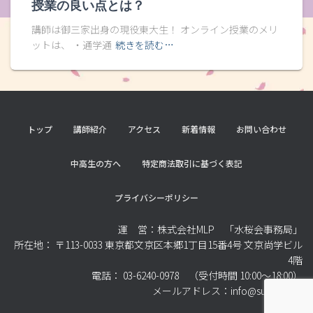
授業の良い点とは？
講師は御三家出身の現役東大生！ オンライン授業のメリ
ットは、 ・通学通
続きを読む…
トップ
講師紹介
アクセス
新着情報
お問い合わせ
中高生の方へ
特定商法取引に基づく表記
プライバシーポリシー
運 営：株式会社MLP 「水桜会事務局」
所在地： 〒113-0033 東京都文京区本郷1丁目15番4号 文京尚学ビル
4階
電話： 03-6240-0978 （受付時間 10:00～18:00）
メールアドレス：info@suiohkai.jp