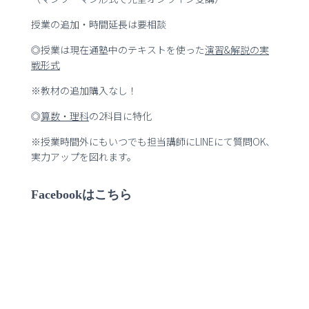
授業の追加・時間延長は要相談
◎授業は現在通塾中のテキストを使った
演習
&
解説の実
戦形式
※教材の追加購入なし！
◎
算数・理科
の2科目に特化
※授業時間外にもいつでも担当講師にLINEにて質問OK、
実力アップを図れます。
Facebookはこちら