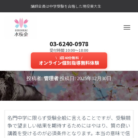
講師全員は中学受験を合格した現役東大生
ナ
ビ
03-6240-0978
ゲ
ー
受付時間 10:00～18:00
理解している？中学受験生の疑問
シ
1回40分無料
ョ
オンライン個別指導無料体験
がすぐにわかる講義が人気！
ン
を
投稿者:
管理者
投稿日:
2025年12月30日
切
り
替
え
名門中学に限らず受験全般に言えることですが、受験競
争で望ましい結果を期待するためにはやはり、質の良い
講義を受けるのが必須条件となります。本当の意味で信