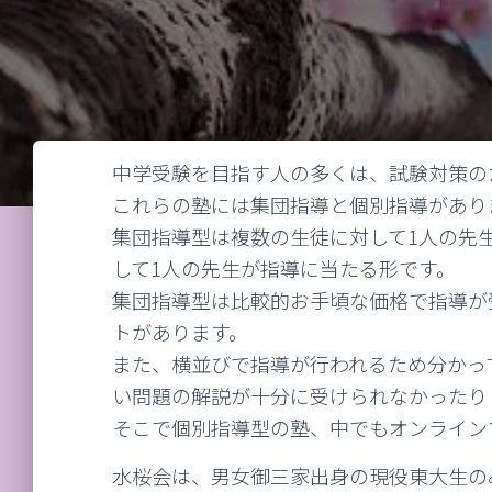
中学受験を目指す人の多くは、試験対策の
これらの塾には集団指導と個別指導があり
集団指導型は複数の生徒に対して1人の先
して1人の先生が指導に当たる形です。
集団指導型は比較的お手頃な価格で指導が
トがあります。
また、横並びで指導が行われるため分かっ
い問題の解説が十分に受けられなかったり
そこで個別指導型の塾、中でもオンライン
水桜会は、男女御三家出身の現役東大生の