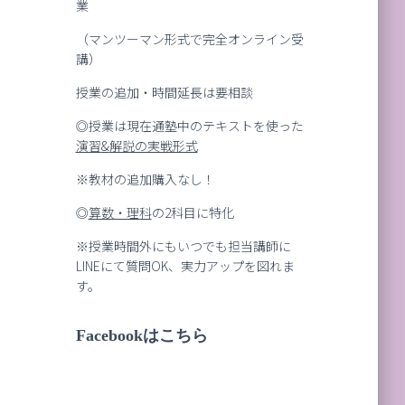
業
（マンツーマン形式で完全オンライン受
講）
授業の追加・時間延長は要相談
◎授業は現在通塾中のテキストを使った
演習
&
解説の実戦形式
※教材の追加購入なし！
◎
算数・理科
の2科目に特化
※授業時間外にもいつでも担当講師に
LINEにて質問OK、実力アップを図れま
す。
Facebookはこちら