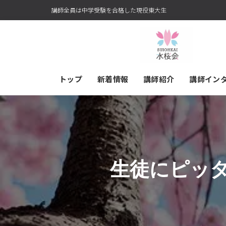
講師全員は中学受験を合格した現役東大生
トップ
新着情報
講師紹介
講師イン
生徒にピッ