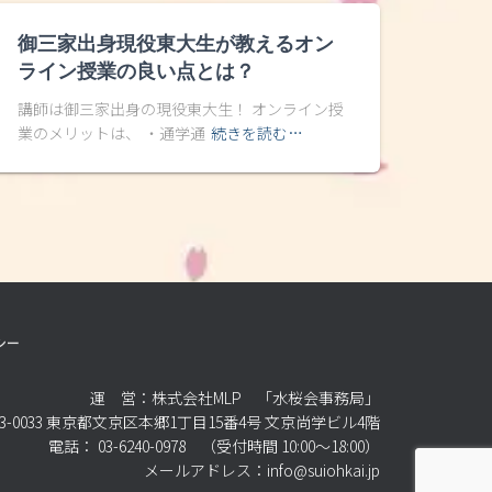
御三家出身現役東大生が教えるオン
ライン授業の良い点とは？
講師は御三家出身の現役東大生！ オンライン授
業のメリットは、 ・通学通
続きを読む…
シー
運 営：株式会社MLP 「水桜会事務局」
3-0033 東京都文京区本郷1丁目15番4号 文京尚学ビル4階
電話： 03-6240-0978 （受付時間 10:00～18:00）
メールアドレス：info@suiohkai.jp