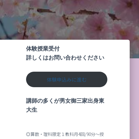
体験授業受付
詳しくはお問い合わせください
体験申込みに進む
講師の多くが男女御三家出身東
大生
◎算数・理科限定１教科月4回/90分～授