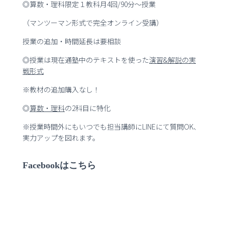
◎算数・理科限定１教科月4回/90分～授業
（マンツーマン形式で完全オンライン受講）
授業の追加・時間延長は要相談
◎授業は現在通塾中のテキストを使った
演習
&
解説の実
戦形式
※教材の追加購入なし！
◎
算数・理科
の2科目に特化
※授業時間外にもいつでも担当講師にLINEにて質問OK、
実力アップを図れます。
Facebookはこちら