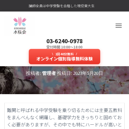
講師全員は中学受験を合格した現役東大生
ナ
ビ
03-6240-0978
ゲ
ー
受付時間 10:00～18:00
算数と理科がわかる個別指導が人
シ
1回40分無料
ョ
オンライン個別指導無料体験
気の中学受験専門塾はどこ？
ン
を
投稿者:
管理者
投稿日:
2023年5月20日
切
り
替
え
難関と呼ばれる中学受験を乗り切るためには主要五教科
をまんべんなく網羅し、基礎学力をきっちりと固めてお
く必要がありますが、その中でも特にハードルが高いと