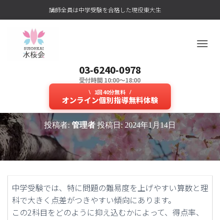
講師全員は中学受験を合格した現役東大生
ナ
ビ
03-6240-0978
ゲ
ー
受付時間 10:00～18:00
算数と理科の学力向上に特化した
シ
1回40分無料
ョ
オンライン個別指導無料体験
御三家出身講師が教える塾！
ン
を
投稿者:
管理者
投稿日:
2024年1月14日
切
り
替
え
中学受験では、特に問題の難易度を上げやすい算数と理
科で大きく点差がつきやすい傾向にあります。
この2科目をどのように抑え込むかによって、得点率、