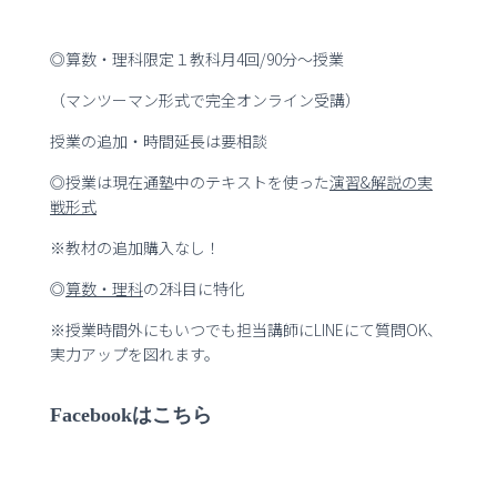
◎算数・理科限定１教科月4回/90分～授業
（マンツーマン形式で完全オンライン受講）
授業の追加・時間延長は要相談
◎授業は現在通塾中のテキストを使った
演習
&
解説の実
戦形式
※教材の追加購入なし！
◎
算数・理科
の2科目に特化
※授業時間外にもいつでも担当講師にLINEにて質問OK、
実力アップを図れます。
Facebookはこちら