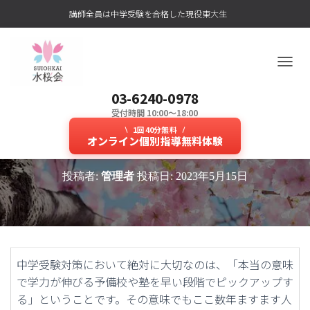
講師全員は中学受験を合格した現役東大生
ナ
ビ
03-6240-0978
ゲ
ー
受付時間 10:00～18:00
絶対学力が伸びる中学受験対策の
シ
1回40分無料
ョ
オンライン個別指導無料体験
オンライン個別指導が人気！
ン
を
投稿者:
管理者
投稿日:
2023年5月15日
切
り
替
え
中学受験対策において絶対に大切なのは、「本当の意味
で学力が伸びる予備校や塾を早い段階でピックアップす
る」ということです。その意味でもここ数年ますます人