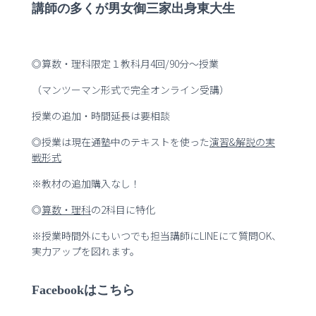
講師の多くが男女御三家出身東大生
◎算数・理科限定１教科月4回/90分～授業
（マンツーマン形式で完全オンライン受講）
授業の追加・時間延長は要相談
◎授業は現在通塾中のテキストを使った
演習
&
解説の実
戦形式
※教材の追加購入なし！
◎
算数・理科
の2科目に特化
※授業時間外にもいつでも担当講師にLINEにて質問OK、
実力アップを図れます。
Facebookはこちら