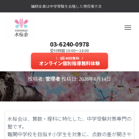
講師全員は中学受験を合格した現役東大生
ナ
ビ
03-6240-0978
ゲ
ー
受付時間 10:00～18:00
複雑になる算数や理科に特化した
シ
1回40分無料
ョ
オンライン個別指導無料体験
高レベルなオンライン授業とは？
ン
を
投稿者:
管理者
投稿日:
2026年6月14日
切
り
替
え
水桜会は、算数・理科に特化した、中学受験対策専門の
塾です。
難関中学校を目指す小学生を対象に、点数の差が開きや