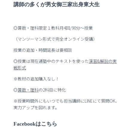
講師の多くが男女御三家出身東大生
◎算数・理科限定１教科月4回/90分～授業
（マンツーマン形式で完全オンライン受講）
授業の追加・時間延長は要相談
◎授業は現在通塾中のテキストを使った
演習
&
解説の実
戦形式
※教材の追加購入なし！
◎
算数・理科
の2科目に特化
※授業時間外にもいつでも担当講師にLINEにて質問OK、
実力アップを図れます。
Facebookはこちら