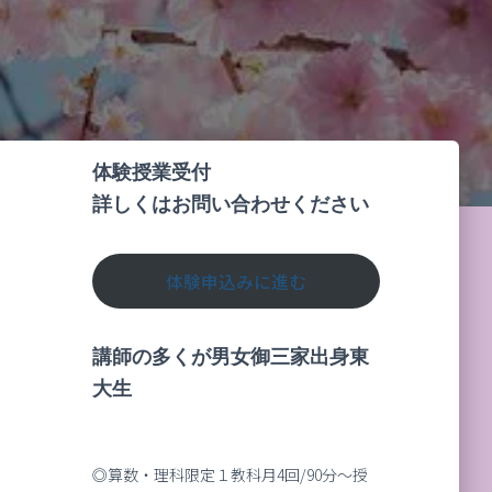
体験授業受付
詳しくはお問い合わせください
体験申込みに進む
講師の多くが男女御三家出身東
大生
◎算数・理科限定１教科月4回/90分～授