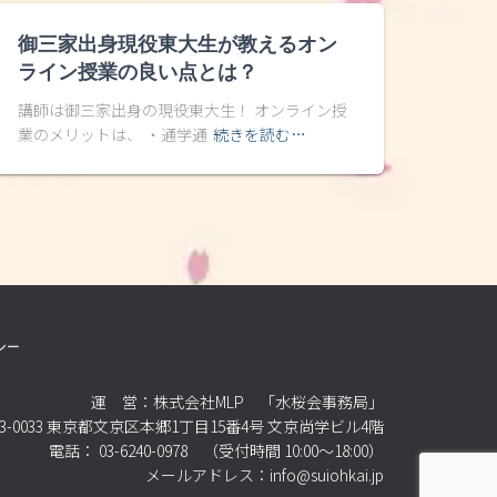
御三家出身現役東大生が教えるオン
ライン授業の良い点とは？
講師は御三家出身の現役東大生！ オンライン授
業のメリットは、 ・通学通
続きを読む…
シー
運 営：株式会社MLP 「水桜会事務局」
3-0033 東京都文京区本郷1丁目15番4号 文京尚学ビル4階
電話： 03-6240-0978 （受付時間 10:00～18:00）
メールアドレス：info@suiohkai.jp