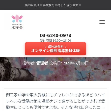
講師全員は中学受験を合格した現役東大生
ナ
ビ
03-6240-0978
ゲ
ー
受付時間 10:00～18:00
通塾ナシで算数の成績が上がる現
シ
1回40分無料
ョ
オンライン個別指導無料体験
役東大生によるオンライン塾！
ン
を
投稿者:
管理者
投稿日:
2024年5月18日
切
り
替
え
御三家中学や東大受験にもチャレンジできるほどのハイ
レベルな受験対策を通塾ナシで進めることができれば受
験生にとっても便利ですよね。そんな時代に合ったニー