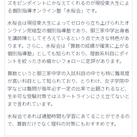
ズをピンポイントにかなえてくれるのが現役東大生によ
る個別指導オンライン塾「水桜会」です。
水桜会は現役東大生によってゼロから立ち上げられたオ
ンライン完結型の個別指導塾であり、御三家中学出身者
を講師陣としてそろえているという点で大きな特色があ
ります。さらに、水桜会は「算数の成績が確実に上がる
個別指導塾」としても知られており、理数系科目にポイ
ントを絞ったきめ細かいフォローに定評があります。
算数というと御三家中学の入試科目の中でも特に難易度
が高い科目として知られており、とりわけ、女子学院中
学などは難問が毎年必ず一定の比率で出題されるなど、
生半可な受験対策ではスタートラインにさえ立てないと
まで言われています。
水桜会であれば通塾時間も学習にあてることができるの
で、算数だけでなく理科の対策にもおすすめです。