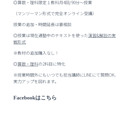
◎算数・理科限定１教科月4回/90分～授業
（マンツーマン形式で完全オンライン受講）
授業の追加・時間延長は要相談
◎授業は現在通塾中のテキストを使った
演習
&
解説の実
戦形式
※教材の追加購入なし！
◎
算数・理科
の2科目に特化
※授業時間外にもいつでも担当講師にLINEにて質問OK、
実力アップを図れます。
Facebookはこちら