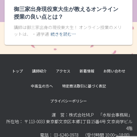
御三家出身現役東大生が教えるオンライン
授業の良い点とは？
講師は御三家出身の現役東大生！ オンライン授業のメリ
ットは、 ・通学通
続きを読む…
トップ
講師紹介
アクセス
新着情報
お問い合わせ
中高生の方へ
特定商法取引に基づく表記
プライバシーポリシー
運 営：株式会社MLP 「水桜会事務局」
所在地： 〒113-0033 東京都文京区本郷1丁目15番4号 文京尚学ビル
4階
電話： 03-6240-0978 （受付時間 10:00～18:00）