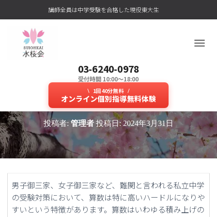
講師全員は中学受験を合格した現役東大生
ナ
ビ
03-6240-0978
ゲ
ー
受付時間 10:00～18:00
難関私立中学算数対策を御三家出身
シ
1回40分無料
ョ
オンライン個別指導無料体験
東大生がしっかりサポート！
ン
を
投稿者:
管理者
投稿日:
2024年3月31日
切
り
替
え
男子御三家、女子御三家など、難関と言われる私立中学
の受験対策において、算数は特に高いハードルになりや
すいという特徴があります。算数はいわゆる積み上げの