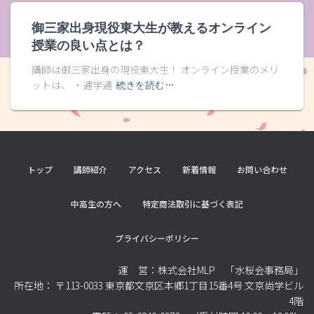
御三家出身現役東大生が教えるオンライン
授業の良い点とは？
講師は御三家出身の現役東大生！ オンライン授業のメリ
ットは、 ・通学通
続きを読む…
トップ
講師紹介
アクセス
新着情報
お問い合わせ
中高生の方へ
特定商法取引に基づく表記
プライバシーポリシー
運 営：株式会社MLP 「水桜会事務局」
所在地： 〒113-0033 東京都文京区本郷1丁目15番4号 文京尚学ビル
4階