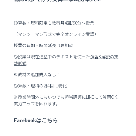
◎算数・理科限定１教科月4回/90分～授業
（マンツーマン形式で完全オンライン受講）
授業の追加・時間延長は要相談
◎授業は現在通塾中のテキストを使った
演習
&
解説の実
戦形式
※教材の追加購入なし！
◎
算数・理科
の2科目に特化
※授業時間外にもいつでも担当講師にLINEにて質問OK、
実力アップを図れます。
Facebookはこちら