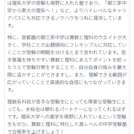
は理系大学の受験も視野に入れた塾であり、「御三家中
学から東大の理系へ！」など、よりハイレベルなキャリ
アパスにも対応できるノウハウをつねに提供していま
す。
特に、首都圏の御三家中学は算数と理科のウエイトが大
きく、学校ごとの出題傾向にフレキシブルに対応してい
くことが受験の明暗を分けるとまで言われています。苦
手意識を持ちやすい算数と理科にあえてポイントを絞っ
たうえで受験対策をすることで、自分自身の強みを最大
限に活かすことができますし、また、理解できる範囲が
広がっていくことで直接的な自信にもつながっていきま
す。
理数系科目が苦手な受験生にとっても得意な受験生にと
っても、水桜会は頼れるパートナーになってくれるはず
です。理系大学への進学を視野に入れているという受験
生もぜひ、算数と理科に特化した高レベルの中学受験塾
で合格率を上げましょう！