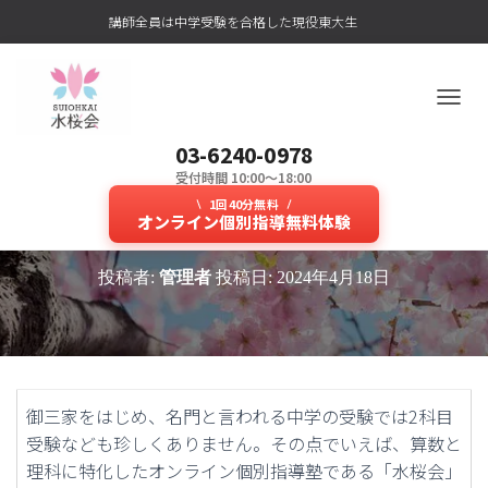
講師全員は中学受験を合格した現役東大生
ナ
ビ
03-6240-0978
ゲ
ー
受付時間 10:00～18:00
2科目受験合格へ算数と理科に特化
シ
1回40分無料
ョ
オンライン個別指導無料体験
した高レベルの中学受験塾！
ン
を
投稿者:
管理者
投稿日:
2024年4月18日
切
り
替
え
御三家をはじめ、名門と言われる中学の受験では2科目
受験なども珍しくありません。その点でいえば、算数と
理科に特化したオンライン個別指導塾である「水桜会」