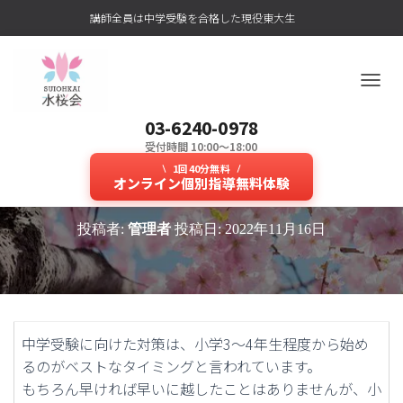
講師全員は中学受験を合格した現役東大生
ナ
ビ
03-6240-0978
ゲ
ー
受付時間 10:00～18:00
4年生からでは遅い？中学受験対策
シ
1回40分無料
ョ
オンライン個別指導無料体験
に後悔しない個別指導塾！
ン
を
投稿者:
管理者
投稿日:
2022年11月16日
切
り
替
え
中学受験に向けた対策は、小学3～4年生程度から始め
るのがベストなタイミングと言われています。
もちろん早ければ早いに越したことはありませんが、小