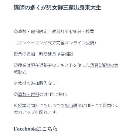
講師の多くが男女御三家出身東大生
◎算数・理科限定１教科月4回/90分～授業
（マンツーマン形式で完全オンライン受講）
授業の追加・時間延長は要相談
◎授業は現在通塾中のテキストを使った
演習
&
解説の実
戦形式
※教材の追加購入なし！
◎
算数・理科
の2科目に特化
※授業時間外にもいつでも担当講師にLINEにて質問OK、
実力アップを図れます。
Facebookはこちら