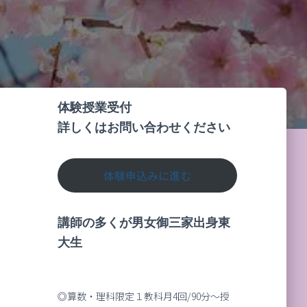
体験授業受付
詳しくはお問い合わせください
体験申込みに進む
講師の多くが男女御三家出身東
大生
◎算数・理科限定１教科月4回/90分～授