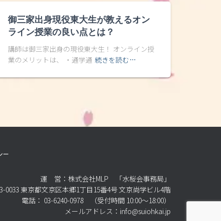
御三家出身現役東大生が教えるオン
ライン授業の良い点とは？
講師は御三家出身の現役東大生！ オンライン授
業のメリットは、 ・通学通
続きを読む…
シー
運 営：株式会社MLP 「水桜会事務局」
3-0033 東京都文京区本郷1丁目15番4号 文京尚学ビル4階
電話： 03-6240-0978 （受付時間 10:00～18:00）
メールアドレス：info@suiohkai.jp