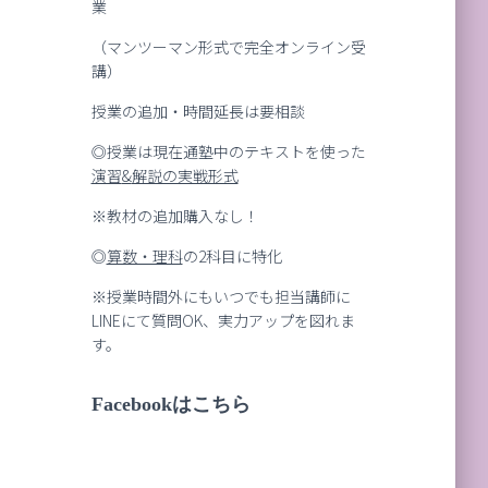
業
（マンツーマン形式で完全オンライン受
講）
授業の追加・時間延長は要相談
◎授業は現在通塾中のテキストを使った
演習
&
解説の実戦形式
※教材の追加購入なし！
◎
算数・理科
の2科目に特化
※授業時間外にもいつでも担当講師に
LINEにて質問OK、実力アップを図れま
す。
Facebookはこちら