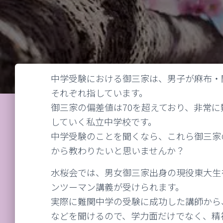
中学受験における御三家は、男子が麻布・
それぞれ指しています。
御三家の偏差値は70を超えており、非常
していく私立中学校です。
中学受験のことを聞くなら、これら御三家
から教わりたいと思いませんか？
水桜会では、男女御三家出身の現役東大生
ンツーマン講義が受けられます。
実際に難関中学の受験に成功した講師から
などを聞けるので、学力面だけでなく、精