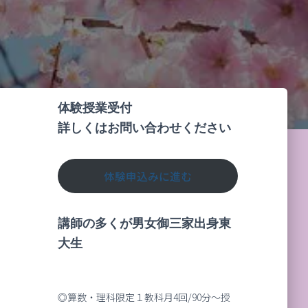
体験授業受付
詳しくはお問い合わせください
体験申込みに進む
講師の多くが男女御三家出身東
大生
◎算数・理科限定１教科月4回/90分～授