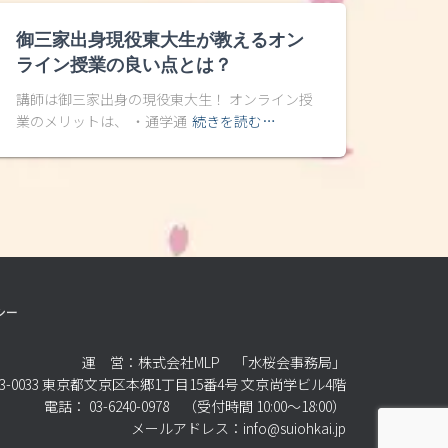
御三家出身現役東大生が教えるオン
ライン授業の良い点とは？
講師は御三家出身の現役東大生！ オンライン授
業のメリットは、 ・通学通
続きを読む…
シー
運 営：株式会社MLP 「水桜会事務局」
3-0033 東京都文京区本郷1丁目15番4号 文京尚学ビル4階
電話： 03-6240-0978 （受付時間 10:00～18:00）
メールアドレス：info@suiohkai.jp