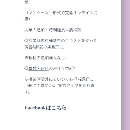
業
（マンツーマン形式で完全オンライン受
講）
授業の追加・時間延長は要相談
◎授業は現在通塾中のテキストを使った
演習
&
解説の実戦形式
※教材の追加購入なし！
◎
算数・理科
の2科目に特化
※授業時間外にもいつでも担当講師に
LINEにて質問OK、実力アップを図れま
す。
Facebookはこちら